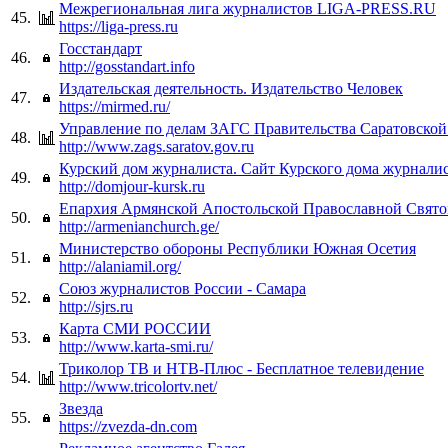
Межрегиональная лига журналистов LIGA-PRESS.RU
45.
https://liga-press.ru
Госстандарт
46.
http://gosstandart.info
Издательская деятельность. Издательство Человек
47.
https://mirmed.ru/
Управление по делам ЗАГС Правительства Саратовской
48.
http://www.zags.saratov.gov.ru
Курский дом журналиста. Сайт Курского дома журнали
49.
http://domjour-kursk.ru
Епархия Армянской Апостольской Православной Свято
50.
http://armenianchurch.ge/
Министерство обороны Республики Южная Осетия
51.
http://alaniamil.org/
Союз журналистов России - Самара
52.
http://sjrs.ru
Карта СМИ РОССИИ
53.
http://www.karta-smi.ru/
Триколор ТВ и НТВ-Плюс - Бесплатное телевидение
54.
http://www.tricolortv.net/
Звезда
55.
https://zvezda-dn.com