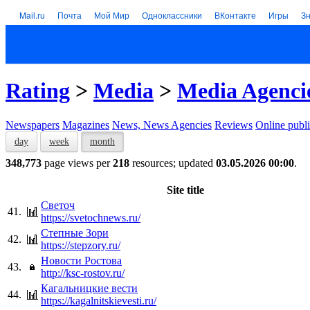
Mail.ru
Почта
Мой Мир
Одноклассники
ВКонтакте
Игры
З
Rating
>
Media
>
Media Agenci
Newspapers
Magazines
News, News Agencies
Reviews
Online publi
day
week
month
348,773
page views per
218
resources; updated
03.05.2026 00:00
.
Site title
Светоч
41.
https://svetochnews.ru/
Степные Зори
42.
https://stepzory.ru/
Новости Ростова
43.
http://ksc-rostov.ru/
Кагальницкие вести
44.
https://kagalnitskievesti.ru/