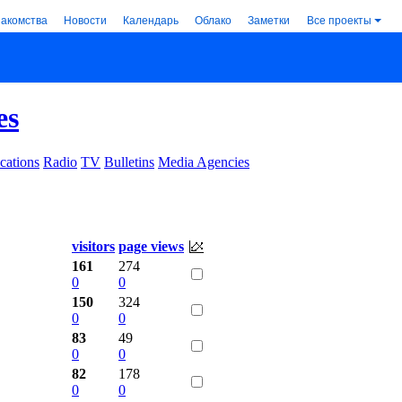
накомства
Новости
Календарь
Облако
Заметки
Все проекты
es
cations
Radio
TV
Bulletins
Media Agencies
visitors
page views
161
274
0
0
150
324
0
0
83
49
0
0
82
178
0
0