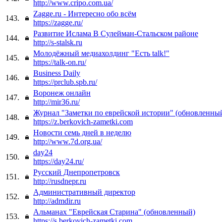
http://www.cripo.com.ua/
Zagge.ru - Интересно обо всём
143.
https://zagge.ru/
Развитие Ислама В Сулейман-Стальском районе
144.
http://s-stalsk.ru
Молодёжный медиахолдинг "Есть talk!"
145.
https://talk-on.ru/
Business Daily
146.
https://prclub.spb.ru/
Воронеж онлайн
147.
http://mir36.ru/
Журнал "Заметки по еврейской истории" (обновленны
148.
https://z.berkovich-zametki.com
Новости семь дней в неделю
149.
http://www.7d.org.ua/
day24
150.
https://day24.ru/
Русский Днепропетровск
151.
http://rusdnepr.ru
Административный директор
152.
http://admdir.ru
Альманах "Еврейская Старина" (обновленный)
153.
https://s.berkovich-zametki.com