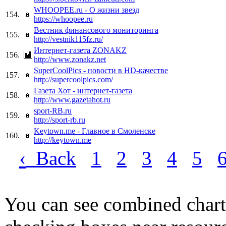
WHOOPEE.ru - О жизни звезд
154.
https://whoopee.ru
Вестник финансового мониторинга
155.
http://vestnik115fz.ru/
Интернет-газета ZONAKZ
156.
http://www.zonakz.net
SuperCoolPics - новости в HD-качестве
157.
http://supercoolpics.com/
Газета Хот - интернет-газета
158.
http://www.gazetahot.ru
sport-RB.ru
159.
http://sport-rb.ru
Keytown.me - Главное в Смоленске
160.
http://keytown.me
‹
Back
1
2
3
4
5
You can see combined chart