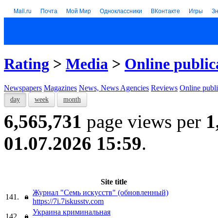
Mail.ru
Почта
Мой Мир
Одноклассники
ВКонтакте
Игры
З
Rating
>
Media
>
Online public
Newspapers
Magazines
News, News Agencies
Reviews
Online publi
day
week
month
6,565,731
page views per
1
01.07.2026 15:59
.
Site title
Журнал "Семь искусств" (обновленный)
141.
https://7i.7iskusstv.com
Украина криминальная
142.