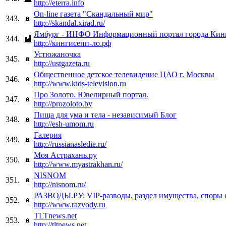
http://eterra.info
On-line газета "Скандальный мир"
343.
http://skandal.xirad.ru/
Ямбург - ИНФО Информационный портал города Кин
344.
http://кингисепп-ло.рф
Устюжаночка
345.
http://ustgazeta.ru
Общественное детское телевидение ЦАО г. Москвы
346.
http://www.kids-television.ru
Про Золото. Ювелирный портал.
347.
http://prozoloto.by
Пища для ума и тела - независимый Блог
348.
http://esh-umom.ru
Галерия
349.
http://russianasledie.ru/
Моя Астрахань.ру
350.
http://www.myastrakhan.ru/
NISNOM
351.
http://nisnom.ru/
РАЗВОДЫ.РУ: VIP-разводы, раздел имущества, споры 
352.
http://www.razvody.ru
TLTnews.net
353.
http://tltnews.net