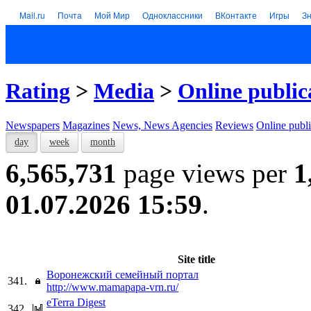
Mail.ru
Почта
Мой Мир
Одноклассники
ВКонтакте
Игры
З
Rating
>
Media
>
Online public
Newspapers
Magazines
News, News Agencies
Reviews
Online publi
day
week
month
6,565,731
page views per
1
01.07.2026 15:59
.
Site title
Воронежский семейный портал
341.
http://www.mamapapa-vrn.ru/
eTerra Digest
342.