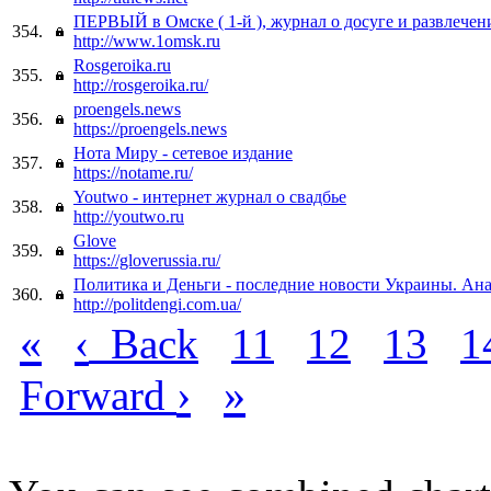
ПЕРВЫЙ в Омске ( 1-й ), журнал о досуге и развлечен
354.
http://www.1omsk.ru
Rosgeroika.ru
355.
http://rosgeroika.ru/
proengels.news
356.
https://proengels.news
Нота Миру - сетевое издание
357.
https://notame.ru/
Youtwo - интернет журнал о свадбье
358.
http://youtwo.ru
Glove
359.
https://gloverussia.ru/
Политика и Деньги - последние новости Украины. Ан
360.
http://politdengi.com.ua/
«
‹
Back
11
12
13
1
›
»
Forward