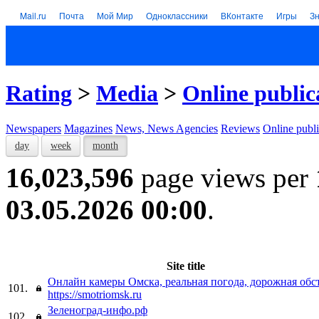
Mail.ru
Почта
Мой Мир
Одноклассники
ВКонтакте
Игры
З
Rating
>
Media
>
Online public
Newspapers
Magazines
News, News Agencies
Reviews
Online publi
day
week
month
16,023,596
page views per
03.05.2026 00:00
.
Site title
Онлайн камеры Омска, реальная погода, дорожная обс
101.
https://smotriomsk.ru
Зеленоград-инфо.рф
102.