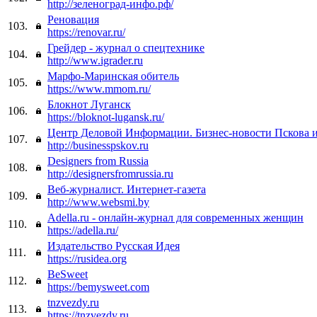
http://зеленоград-инфо.рф/
Реновация
103.
https://renovar.ru/
Грейдер - журнал о спецтехнике
104.
http://www.igrader.ru
Марфо-Маринская обитель
105.
https://www.mmom.ru/
Блокнот Луганск
106.
https://bloknot-lugansk.ru/
Центр Деловой Информации. Бизнес-новости Пскова и
107.
http://businesspskov.ru
Designers from Russia
108.
http://designersfromrussia.ru
Веб-журналист. Интернет-газета
109.
http://www.websmi.by
Adella.ru - онлайн-журнал для современных женщин
110.
https://adella.ru/
Издательство Русская Идея
111.
https://rusidea.org
BeSweet
112.
https://bemysweet.com
tnzvezdy.ru
113.
https://tnzvezdy.ru