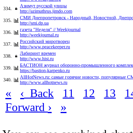
Азимут русской улицы
334.
http://azimuthrus.jimdo.com
СМИ Днепропетровск - Народный, Новостной, Днепр
335.
http://smi.dp.ua
газета "Неделя" // Weekjournal
336.
http://weekjournal.ru
Российский миротворец
337.
http://www.peacekeeper.ru
Лабиринт времен
338.
http://www.hist.ru
БАСТИОН журнал оборонно-промышленного комплек
339.
https://bastion-karpenko.ru
AllHotNews.ru: cамые горячие новости, популярные 
340.
http://www.allhotnews.ru
«
‹
Back
11
12
13
1
›
»
Forward