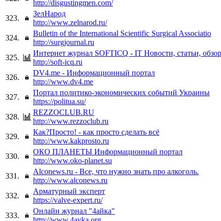
http://disgustingmen.com/
ЗелНарод
323.
http://www.zelnarod.ru/
Bulletin of the International Scientific Surgical Associatio
324.
http://surgjournal.ru
Интернет журнал SOFTICQ - IT Новости, статьи, обзо
325.
http://soft-icq.ru
DV4.me - Информационный портал
326.
http://www.dv4.me
Портал политико-экономических событий Украины
327.
https://politua.su/
REZZOCLUB.RU
328.
http://www.rezzoclub.ru
Как?Просто! - как просто сделать всё
329.
http://www.kakprosto.ru
ОКО ПЛАНЕТЫ Информационный портал
330.
http://www.oko-planet.su
Alconews.ru - Все, что нужно знать про алкоголь.
331.
http://www.alconews.ru
Арматурный эксперт
332.
https://valve-expert.ru/
Онлайн журнал "4айка"
333.
http://www.4ayka.org