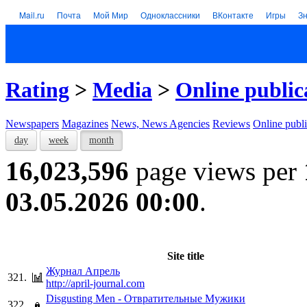
Mail.ru
Почта
Мой Мир
Одноклассники
ВКонтакте
Игры
З
Rating
>
Media
>
Online public
Newspapers
Magazines
News, News Agencies
Reviews
Online publi
day
week
month
16,023,596
page views per
03.05.2026 00:00
.
Site title
Журнал Апрель
321.
http://april-journal.com
Disgusting Men - Отвратительные Мужики
322.