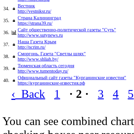
Вестник
34.
http://vestniksr.ru/
Страна Калининград
35.
https://strana39.ru/
Сайт общественно-политической газеты "Суть"
36.
http://www.sutynews.ru
Наша Газета Крым
37.
http://ncrim.ru/
Сморгонь. Газета "Светлы шлях"
38.
http://www.shliah.by/
Тюменская область сегодня
39.
http://www.tumentoday.ru/
Официальный сайт газеты "Курганинские известия"
40.
https://курганинские-известия.рф
‹
Back
1
· 2 ·
3
4
5
You can see combined chart