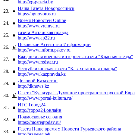
http://vg-gazeta.by
Наша Газета Новороссийск
23.
https://ngnovoros.ru
Время Новостей Online
24.
http://www.vremya.ru
газета Алтайская правда
25.
http://www.ap22.ru
Псковское Агентство Информации
26.
http://www.inform.pskov.ru
Ежедневная военная интернет - газета "Красная звезда"
27.
http://www.redstar.ru
Республиканская газета "Казахстанская правда"
28.
http://www.kazpravda.kz
Деловой Казахстан
29.
http://dknews.kz
Газета "Культура". Духовное пространство русской Евр
30.
http://www.portal-kultura.ru/
ИГС Город24
31.
http://город24.онлайн
Подмосковье сегодня
32.
https://mosregtoday.ru/
Газета Наше время :: Новости Гурьевского района
33.
http://нвремя.рф