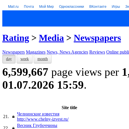
Mail.ru
Почта
Мой Мир
Одноклассники
ВКонтакте
Игры
З
Rating
>
Media
>
Newspapers
Newspapers
Magazines
News, News Agencies
Reviews
Online publi
day
week
month
6,599,667
page views per
1
01.07.2026 15:59
.
Site title
Челнинские известия
21.
http://www.chelny-izvest.ru/
Весник Глубоччины
22.