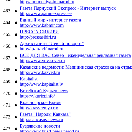
http://turkmeniya-tm.narod.ru
Газета Пярнуский Экспресс - Интернет выпуск
463.
http://www.parnuexpress.ee
Единый мир - интернет газета
464.
http://www.kabmir.com
ПРЕССА СИБИРИ
465.
http://pressasibiri.ru
Архив газеты "Левый поворот"
466.
http://lp-in-pdf.narod.ru
ВСЁ ДЛЯ ВАС Север - еженедельная рекламная газета
467.
http://www.vdv-sever.ru
Казанские ведомости: Медицинская страховка на отды
468.
http://www.kazved.ru
Kapitalist
469.
http://www.kapitalist.lv
Витебский Курьер news
470.
https://vkurier.info/
Красноярское Время
471.
http://krasvremya.ru/
Газета "Народы Кавказа"
472.
http://caucasus-news.ru
Буздякские новости
473.
http://www.buzd-news.narod.ru