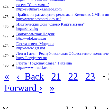
газета "Свет маяка"
474.
http://svetmayaka.anlede.com
Прайсы на размещение рекламы в Киевских СМИ и ин
475.
http://www.nesmotri.kiev.ua/
Издательский дом "Слово Кыргызстана"
476.
http://slovo.kg
Волоколамская Неделя
477.
http://voloknews.ru
Газета севера Молдова
478.
http://www.gzt.md
Лезги Газет - Республиканская Общественно-политичес
479.
https://lezgigazet.ru/
Газета "Трудовая слава" Тихвина
480.
http://www.trudslava.ru
«
‹
Back
21
22
23
·
›
»
Forward