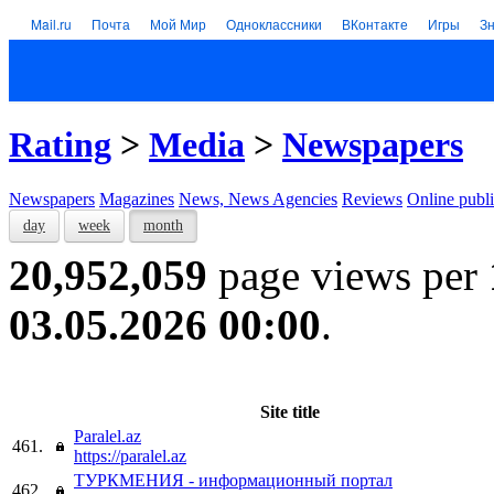
Mail.ru
Почта
Мой Мир
Одноклассники
ВКонтакте
Игры
З
Rating
>
Media
>
Newspapers
Newspapers
Magazines
News, News Agencies
Reviews
Online publi
day
week
month
20,952,059
page views per
03.05.2026 00:00
.
Site title
Paralel.az
461.
https://paralel.az
ТУРКМЕНИЯ - информационный портал
462.