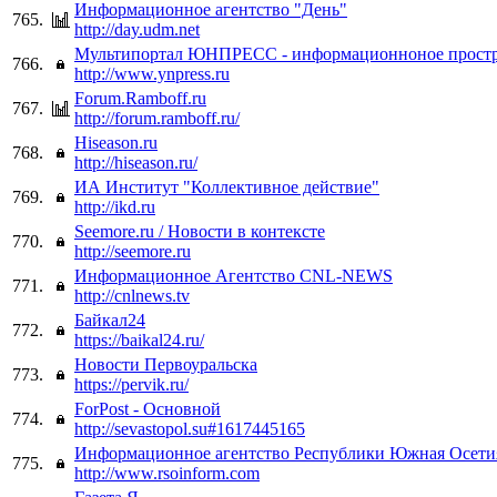
Информационное агентство "День"
765.
http://day.udm.net
Мультипортал ЮНПРЕСС - информационноное простр
766.
http://www.ynpress.ru
Forum.Ramboff.ru
767.
http://forum.ramboff.ru/
Hiseason.ru
768.
http://hiseason.ru/
ИА Институт "Коллективное действие"
769.
http://ikd.ru
Seemore.ru / Новости в контексте
770.
http://seemore.ru
Информационное Агентство CNL-NEWS
771.
http://cnlnews.tv
Байкал24
772.
https://baikal24.ru/
Новости Первоуральска
773.
https://pervik.ru/
ForPost - Основной
774.
http://sevastopol.su#1617445165
Информационное агентство Республики Южная Осети
775.
http://www.rsoinform.com