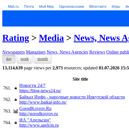
Mail.ru
Почта
Мой Мир
Одноклассники
ВКонтакте
Игры
З
Rating
>
Media
>
News, News A
Newspapers
Magazines
News, News Agencies
Reviews
Online publi
day
week
month
13,114,639
page views per
2,973
resources; updated
01.07.2026 15:
Site title
Новости 24/7
761.
https://blog-news24.ru/
Байкал Инфо - народные новости Иркутской области
762.
http://www.baikal-info.ru/
GorodKovrov.Ru
763.
http://gorodkovrov.ru
ИА "Апельсин"
764.
http://www.apelcin.ru