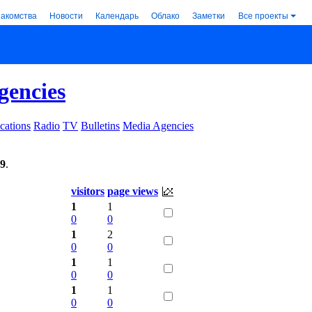
накомства
Новости
Календарь
Облако
Заметки
Все проекты
gencies
cations
Radio
TV
Bulletins
Media Agencies
59
.
visitors
page views
1
1
0
0
1
2
0
0
1
1
0
0
1
1
0
0