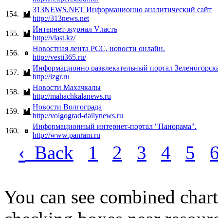
313NEWS.NET Информационно аналитический сайт
154.
http://313news.net
Интернет-журнал Vласть
155.
http://vlast.kz/
Новостная лента РСС, новости онлайн.
156.
http://vesti365.ru/
Информационно развлекательный портал Зеленогорск
157.
http://izgr.ru
Новости Махачкалы
158.
http://mahachkalanews.ru
Новости Волгограда
159.
http://volgograd-dailynews.ru
Информационный интернет-портал "Панорама".
160.
http://www.panram.ru
‹
Back
1
2
3
4
5
You can see combined chart