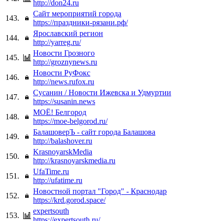
http://don24.ru
Сайт мероприятий города
143.
https://праздники-рязани.рф/
Ярославский регион
144.
http://yarreg.ru/
Новости Грозного
145.
http://groznynews.ru
Новости РуФокс
146.
http://news.rufox.ru
Сусанин / Новости Ижевска и Удмуртии
147.
https://susanin.news
МОЁ! Белгород
148.
https://moe-belgorod.ru/
БалашоверЪ - сайт города Балашова
149.
http://balashover.ru
KrasnoyarskMedia
150.
http://krasnoyarskmedia.ru
UfaTime.ru
151.
http://ufatime.ru
Новостной портал "Город" - Краснодар
152.
https://krd.gorod.space/
expertsouth
153.
https://expertsouth.ru/