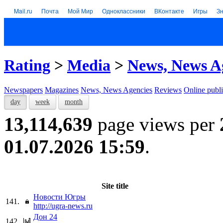
Mail.ru
Почта
Мой Мир
Одноклассники
ВКонтакте
Игры
З
Rating
>
Media
>
News, News A
Newspapers
Magazines
News, News Agencies
Reviews
Online publi
day
week
month
13,114,639
page views per
01.07.2026 15:59
.
Site title
Новости Югры
141.
http://ugra-news.ru
Дон 24
142.