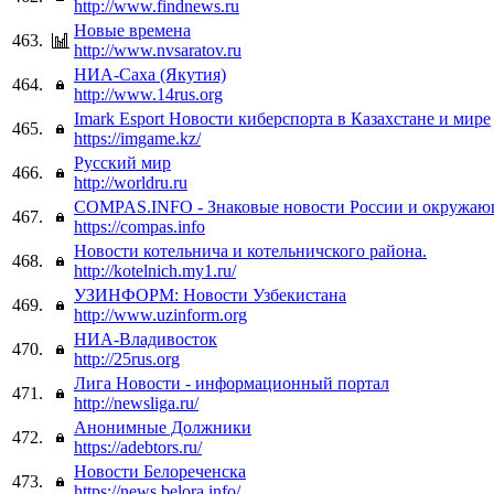
http://www.findnews.ru
Новые времена
463.
http://www.nvsaratov.ru
НИА-Саха (Якутия)
464.
http://www.14rus.org
Imark Esport Новости киберспорта в Казахстане и мире
465.
https://imgame.kz/
Русский мир
466.
http://worldru.ru
COMPAS.INFO - Знаковые новости России и окружаю
467.
https://compas.info
Новости котельнича и котельничского района.
468.
http://kotelnich.my1.ru/
УЗИНФОРМ: Новости Узбекистана
469.
http://www.uzinform.org
НИА-Владивосток
470.
http://25rus.org
Лига Новости - информационный портал
471.
http://newsliga.ru/
Анонимные Должники
472.
https://adebtors.ru/
Новости Белореченска
473.
https://news.belora.info/