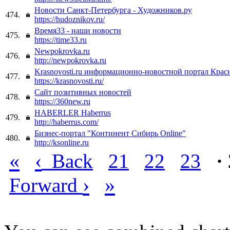
Новости Санкт-Петербурга - Художников.ру
474.
https://hudoznikov.ru/
Время33 - наши новости
475.
https://time33.ru
Newpokrovka.ru
476.
http://newpokrovka.ru
Krasnovosti.ru информационно-новостной портал Крас
477.
https://krasnovosti.ru/
Сайт позитивных новостей
478.
https://360new.ru
HABERLER Haberrus
479.
http://haberrus.com/
Бизнес-портал "Континент Сибирь Online"
480.
http://ksonline.ru
«
‹
Back
21
22
23
·
›
»
Forward