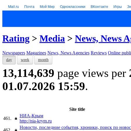
Mail.ru
Почта
Мой Мир
Одноклассники
ВКонтакте
Игры
З
Rating
>
Media
>
News, News A
Newspapers
Magazines
News, News Agencies
Reviews
Online publi
day
week
month
13,114,639
page views per
01.07.2026 15:59
.
Site title
НИА-Крым
461.
http://nia-krym.ru
Новости, последние события, хроники, поиск по ново
462.