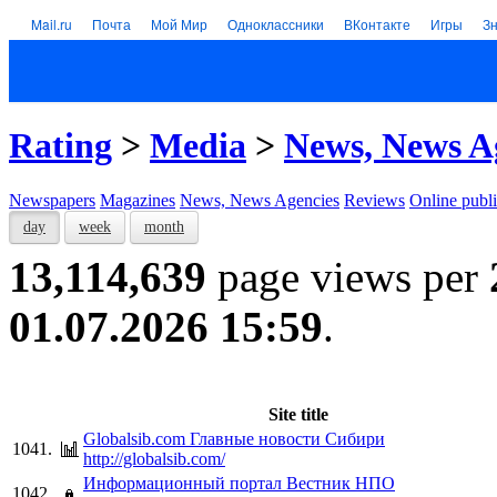
Mail.ru
Почта
Мой Мир
Одноклассники
ВКонтакте
Игры
З
Rating
>
Media
>
News, News A
Newspapers
Magazines
News, News Agencies
Reviews
Online publi
day
week
month
13,114,639
page views per
01.07.2026 15:59
.
Site title
Globalsib.com Главные новости Сибири
1041.
http://globalsib.com/
Информационный портал Вестник НПО
1042.