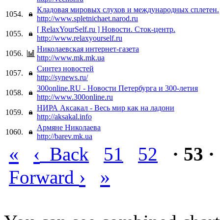
Кладовая мировых слухов и международных сплетен.
1054.
http://www.spletnichaet.narod.ru
[ RelaxYourSelf.ru ] Новости. Сток-центр.
1055.
http://www.relaxyourself.ru
Николаевская интернет-газета
1056.
http://www.mk.mk.ua
Синтез новостей
1057.
http://synews.ru/
300online.RU - Новости Петербурга и 300-летия
1058.
http://www.300online.ru
НИРА Аксакал - Весь мир как на ладони
1059.
http://aksakal.info
Армяне Николаева
1060.
http://barev.mk.ua
«
‹
Back
51
52
· 53 ·
›
»
Forward