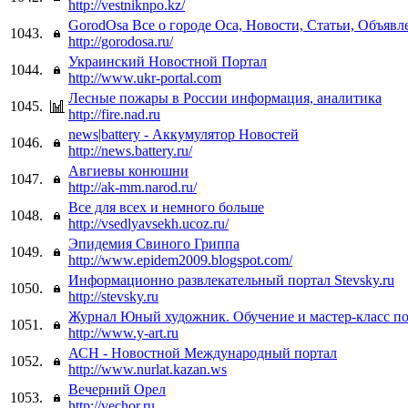
http://vestniknpo.kz/
GorodOsa Все о городе Оса, Новости, Статьи, Объявле
1043.
http://gorodosa.ru/
Украинский Новостной Портал
1044.
http://www.ukr-portal.com
Лесные пожары в России информация, аналитика
1045.
http://fire.nad.ru
news|battery - Аккумулятор Новостей
1046.
http://news.battery.ru/
Авгиевы конюшни
1047.
http://ak-mm.narod.ru/
Все для всех и немного больше
1048.
http://vsedlyavsekh.ucoz.ru/
Эпидемия Свиного Гриппа
1049.
http://www.epidem2009.blogspot.com/
Информационно развлекательный портал Stevsky.ru
1050.
http://stevsky.ru
Журнал Юный художник. Обучение и мастер-класс п
1051.
http://www.y-art.ru
АСН - Новостной Международный портал
1052.
http://www.nurlat.kazan.ws
Вечерний Орел
1053.
http://vechor.ru