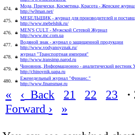
Мода, Прически, Косметика, Красота - Женские журна
474.
http://w0man.net/
МЕБЕЛЬЩИК - журнал для производителей и поставщ
475.
http://www.mebelshik.ru/
MEN'S CULT - Мужской Сетевой Журнал
476.
http://www.mc.com.ua
Водяной знак - журнал о защищенной продукции
477.
http://www.vodyanoyznak.ru/
журнал "Транспортная империя"
478.
http://www.transimp.narod.ru
Чиновник, Информационно - аналитический вестник
479.
http://chinovnik.uapa.ru
Еженедельный журнал "Финанс."
480.
http://www.finansmag.ru
«
‹
Back
21
22
23
·
›
»
Forward