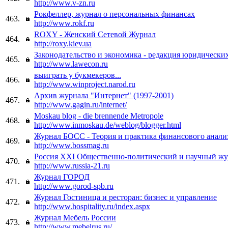
http://www.v-zn.ru
Рокфеллер, журнал о персональных финансах
463.
http://www.rokf.ru
ROXY - Женский Сетевой Журнал
464.
http://roxy.kiev.ua
Законодательство и экономика - редакция юридически
465.
http://www.lawecon.ru
выиграть у букмекеров...
466.
http://www.winproject.narod.ru
Архив журнала "Интернет" (1997-2001)
467.
http://www.gagin.ru/internet/
Moskau blog - die brennende Metropole
468.
http://www.inmoskau.de/weblog/blogger.html
Журнал БОСС - Теория и практика финансового анализ
469.
http://www.bossmag.ru
Россия XXI Общественно-политический и научный ж
470.
http://www.russia-21.ru
Журнал ГОРОД
471.
http://www.gorod-spb.ru
Журнал Гостиница и ресторан: бизнес и управление
472.
http://www.hospitality.ru/index.aspx
Журнал Мебель России
473.
http://www.mebelrus.ru/