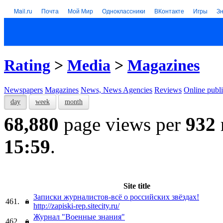
Mail.ru
Почта
Мой Мир
Одноклассники
ВКонтакте
Игры
З
Rating
>
Media
>
Magazines
Newspapers
Magazines
News, News Agencies
Reviews
Online publi
day
week
month
68,880
page views per
932
15:59
.
Site title
Записки журналистов-всё о российских звёздах!
461.
http://zapiski-rep.sitecity.ru/
Журнал "Военные знания"
462.