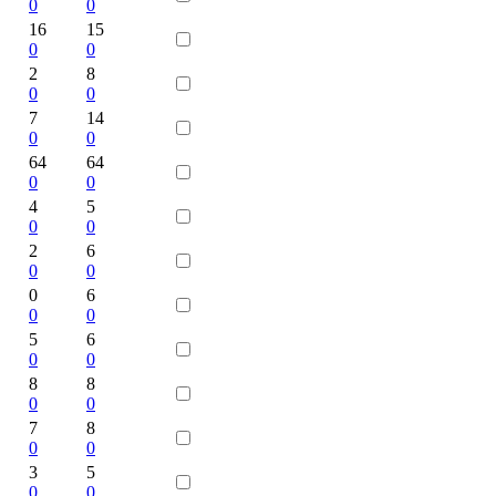
0
0
16
15
0
0
2
8
0
0
7
14
0
0
64
64
0
0
4
5
0
0
2
6
0
0
0
6
0
0
5
6
0
0
8
8
0
0
7
8
0
0
3
5
0
0