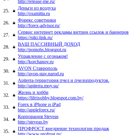
http://release-me.ru/
Деньги из воздуха
25.
http://oxamitta.ru
Форекс советники
26.
http://forex-advisor.ru/
Сервис интернет рекламы витрин ссылок и баннеров
27.
https://niki-link.ru/
ВАШ ПАССИВНЫЙ ДОХОД
28.
http://pomohs.blogspot.ru
Управление с огоньком!
29.
http://korchanov.ru
AVON Ставрополь
30.
http://avon-stav.narod.ru
Apiterra-территория пчел и пчелопродуктов.
31.
http://apiterra.moy.su/
Жизнь и хобби
32.
https://lifeixobby.blogspot.com.by/
Forex в iPhone и iPad
33.
http://appleforex.ru/
Корпорация Steveas
34.
http://steveas.by
ПРОФРОСТ внедрение технологии продаж
35.
http://www.profrost.ru/