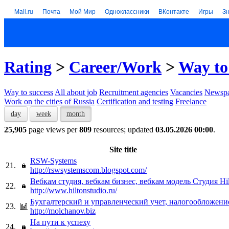
Mail.ru
Почта
Мой Мир
Одноклассники
ВКонтакте
Игры
З
Rating
>
Career/Work
>
Way to
Way to success
All about job
Recruitment agencies
Vacancies
Newspa
Work on the cities of Russia
Certification and testing
Freelance
day
week
month
25,905
page views per
809
resources; updated
03.05.2026 00:00
.
Site title
RSW-Systems
21.
http://rswsystemscom.blogspot.com/
Вебкам студия, вебкам бизнес, вебкам модель Студия Hi
22.
http://www.hiltonstudio.ru/
Бухгалтерский и управленческий учет, налогообложени
23.
http://molchanov.biz
На пути к успеху
24.