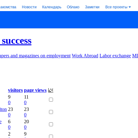
накомства
Новости
Календарь
Облако
Заметки
Все проекты
 success
pers and magazines on employment
Work Abroad
Labor exchange
M
visitors
page views
9
11
0
0
lton
23
23
0
0
е
6
20
0
0
2
9