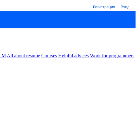
Регистрация
Вход
LM
All about resume
Courses
Helpful advices
Work for programmers