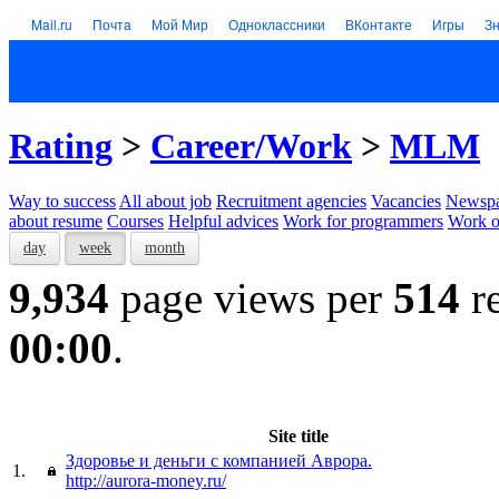
Mail.ru
Почта
Мой Мир
Одноклассники
ВКонтакте
Игры
З
Rating
>
Career/Work
>
MLM
Way to success
All about job
Recruitment agencies
Vacancies
Newspa
about resume
Courses
Helpful advices
Work for programmers
Work on
day
week
month
9,934
page views per
514
re
00:00
.
Site title
Здоровье и деньги с компанией Аврора.
1.
http://aurora-money.ru/