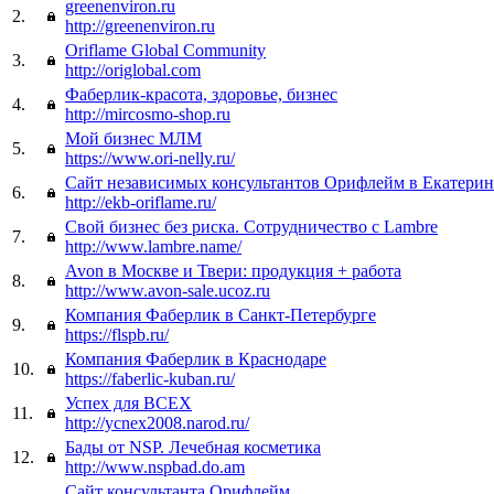
greenenviron.ru
2.
http://greenenviron.ru
Oriflame Global Community
3.
http://origlobal.com
Фаберлик-красота, здоровье, бизнес
4.
http://mircosmo-shop.ru
Мой бизнес МЛМ
5.
https://www.ori-nelly.ru/
Сайт независимых консультантов Орифлейм в Екатерин
6.
http://ekb-oriflame.ru/
Свой бизнес без риска. Сотрудничество с Lambre
7.
http://www.lambre.name/
Avon в Москве и Твери: продукция + работа
8.
http://www.avon-sale.ucoz.ru
Компания Фаберлик в Санкт-Петербурге
9.
https://flspb.ru/
Компания Фаберлик в Краснодаре
10.
https://faberlic-kuban.ru/
Успех для ВСЕХ
11.
http://ycnex2008.narod.ru/
Бады от NSP. Лечебная косметика
12.
http://www.nspbad.do.am
Сайт консультанта Орифлейм