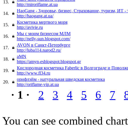
13.
http://miroriflame.at.ua
HaoGang - Здоровье, бизнес, Страхование, туризм, ИТ -
14.
http://haogang.at.ua/
Косметика мертвого моря
15.
http://avivie.ru
Мы с моим бизнесом МЛМ
16.
http://nelly-sun.blogspot.com/
AVON в Санкт-Петербурге
17.
http://luba114.narod2.ru/
aMN
18.
https://amyn-esblogspot.blogspot.gr
Кислородная косметика Faberlic в Волгограде и Поволж
19.
http://www.fl34.ru
орифлэйм - натуральная шведская косметика
20.
http://oriflame-vip.at.ua
· 1 ·
2
3
4
5
6
7
You can see combined chart