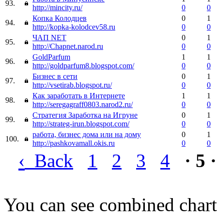
93.
http://mincity.ru/
0
0
Копка Колодцев
0
1
94.
http://kopka-kolodcev58.ru
0
0
ЧАП NET
0
1
95.
http://Chapnet.narod.ru
0
0
GoldParfum
1
1
96.
http://goldparfum8.blogspot.com/
0
0
Бизнес в сети
0
1
97.
http://vsetirab.blogspot.ru/
0
0
Как заработать в Интернете
1
1
98.
http://seregagraff0803.narod2.ru/
0
0
Стратегия Заработка на Игруне
0
1
99.
http://strateg-irun.blogspot.com/
0
0
работа, бизнес дома или на дому
0
1
100.
http://pashkovamall.okis.ru
0
0
‹
Back
1
2
3
4
· 5 ·
You can see combined chart