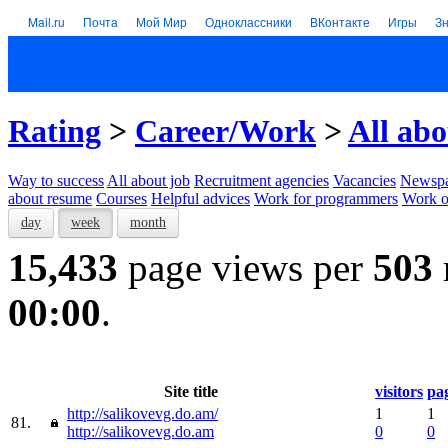
Mail.ru
Почта
Мой Мир
Одноклассники
ВКонтакте
Игры
З
Rating
>
Career/Work
>
All abo
Way to success
All about job
Recruitment agencies
Vacancies
Newspa
about resume
Courses
Helpful advices
Work for programmers
Work on
day
week
month
15,433
page views per
503
00:00
.
Site title
visitors
pa
http://salikovevg.do.am/
1
1
81.
http://salikovevg.do.am
0
0