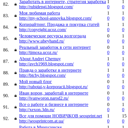
Заработать в интернете, стратегия заработка
1
1
82.
http://rubidengi.blogspot.com/
0
0
Моя любимая работа
1
1
83.
http://my-school-annovka.blogspot.com/
0
0
Копирайтинг. Продажа и покупка статей
1
1
84.
http://copyright.ucoz.com/
0
0
Человеческие ресурсы волгограда
0
1
85.
http://www.ubeyhand.ru/
0
0
Реальный заработок в сети интернет
0
1
86.
http://timoxa.ucoz.ru/
0
0
About Andrej Chernuy
1
1
87.
http://avch1969.blogspot.com/
0
0
Правда о заработке в интернете
1
1
88.
http://btcby.blogspot.com/
0
0
Мой новый блог
0
1
89.
http://rabotai-v-korporacii.blogspot.ru/
0
0
Иван ворон, заработай в интернете
0
1
90.
http://ivanworon.narod2.ru/
0
0
Все о работе и бизнесе в интернете
0
1
91.
http://xexon.3dn.ru/
0
0
Все для помощи НОВИЧКОВ seosprint.net
1
15
92.
http://seosprintcom.at.ua/
0
0
Работа в Минусинске
1
1