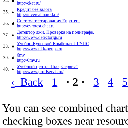
34.
http://ckat.ru/
Кредит без залога
35.
http://invereal.narod.ru/
Система тестирования Евротест
36.
http://evrotest.chat.ru
Детектор лжи. Проверка на полиграфе.
37.
http://www.detectorlgi.ru
Учебно-Курсовой Комбинат ПГУПС
38.
http://www.ukk-pgups.ru
6mv
39.
http://6mv.ru
Учебный центр "ПрофСервис"
40.
http://www.proffservis.ru/
‹
Back
1
· 2 ·
3
4
5
You can see combined chart
checking boxes near resourc