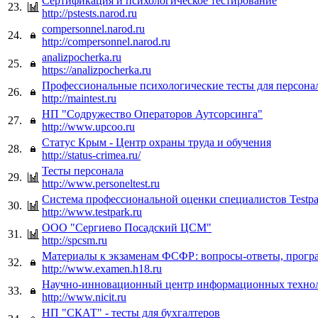
Сертификация и психологическое тестирование
23.
http://pstests.narod.ru
compersonnel.narod.ru
24.
http://compersonnel.narod.ru
analizpocherka.ru
25.
https://analizpocherka.ru
Профессиональные психологические тесты для персона
26.
http://maintest.ru
НП "Содружество Операторов Аутсорсинга"
27.
http://www.upcoo.ru
Статус Крым - Центр охраны труда и обучения
28.
http://status-crimea.ru/
Тесты персонала
29.
http://www.personeltest.ru
Система профессиональной оценки специалистов Testpa
30.
http://www.testpark.ru
ООО "Сергиево Посадский ЦСМ"
31.
http://spcsm.ru
Материалы к экзаменам ФСФР: вопросы-ответы, програ
32.
http://www.examen.h18.ru
Научно-инновационный центр информационных техно
33.
http://www.nicit.ru
НП "СКАТ" - тесты для бухгалтеров