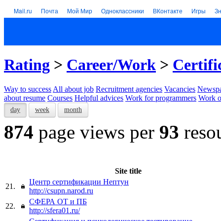
Mail.ru
Почта
Мой Мир
Одноклассники
ВКонтакте
Игры
З
Rating
>
Career/Work
>
Certifi
Way to success
All about job
Recruitment agencies
Vacancies
Newspa
about resume
Courses
Helpful advices
Work for programmers
Work on
day
week
month
874
page views per
93
reso
Site title
Центр сертификации Нептун
21.
http://csupn.narod.ru
СФЕРА ОТ и ПБ
22.
http://sfera01.ru/