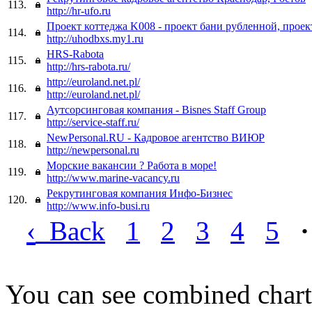
113.
http://hr-ufo.ru
Проект коттеджа K008 - проект бани рубленной, прое
114.
http://uhodbxs.my1.ru
HRS-Rabota
115.
http://hrs-rabota.ru/
http://euroland.net.pl/
116.
http://euroland.net.pl/
Аутсорсинговая компания - Bisnes Staff Group
117.
http://service-staff.ru/
NewPersonal.RU - Кадровое агентство ВИЮР
118.
http://newpersonal.ru
Морские вакансии ? Работа в море!
119.
http://www.marine-vacancy.ru
Рекрутинговая компания Инфо-Бизнес
120.
http://www.info-busi.ru
‹
Back
1
2
3
4
5
·
You can see combined chart