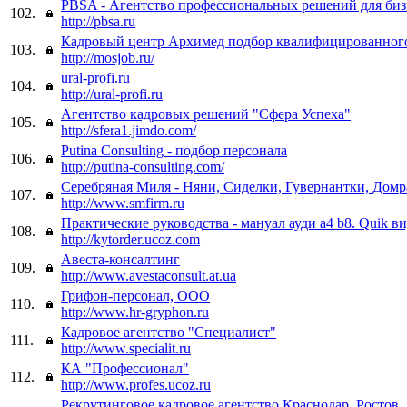
PBSA - Агентство профессиональных решений для биз
102.
http://pbsa.ru
Кадровый центр Архимед подбор квалифицированного
103.
http://mosjob.ru/
ural-profi.ru
104.
http://ural-profi.ru
Агентство кадровых решений "Сфера Успеха"
105.
http://sfera1.jimdo.com/
Putina Consulting - подбор персонала
106.
http://putina-consulting.com/
Серебряная Миля - Няни, Сиделки, Гувернантки, Домр
107.
http://www.smfirm.ru
Практические руководства - мануал ауди а4 b8. Quik в
108.
http://kytorder.ucoz.com
Авеста-консалтинг
109.
http://www.avestaconsult.at.ua
Грифон-персонал, ООО
110.
http://www.hr-gryphon.ru
Кадровое агентство "Специалист"
111.
http://www.specialit.ru
КА "Профессионал"
112.
http://www.profes.ucoz.ru
Рекрутинговое кадровое агентство Краснодар, Ростов