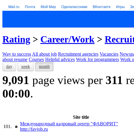
Mail.ru
Почта
Мой Мир
Одноклассники
ВКонтакте
Игры
З
Rating
>
Career/Work
>
Recrui
Way to success
All about job
Recruitment agencies
Vacancies
Newspa
about resume
Courses
Helpful advices
Work for programmers
Work on
day
week
month
9,091
page views per
311
re
00:00
.
Site title
Международный кадровый центр "ФАВОРИТ"
101.
http://favjob.ru