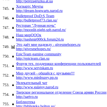
http://perezagruzka.at.ua
Хогвартс Мечты
745.
http://dream-hogwarts.narod.ru
Bulletproof DoD:S Team
746.
http://bulletproof73.clan.su/
Ресторан "Лунная ночь"
747.
http://moonlit-night-spb.narod.ru/
Наш мирОООк
748.
http://nashmir000ck.forum24.ru
Это даёт мне надежду - givesmehopes.ru
749.
http://givesmehopes.ru/
EpicTeam gaming community
750.
http://epicteam.clan.su
Форум тех. поддержки конференции пользователей
751.
http://www.serviskam.ru
Мир друзей - общайся с друзьями!!!
752.
http://www.mirdruzey.pp.ru
Увлекательный чат
753.
http://www.galajoy.narod.ru
Тверское региональное отделение Союза армян России
754.
http://sartvo.ru
Библиотека
755.
http://biblioteka.boltun.su/