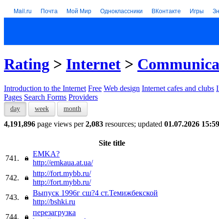
Mail.ru
Почта
Мой Мир
Одноклассники
ВКонтакте
Игры
З
Rating
>
Internet
>
Communica
Introduction to the Internet
Free
Web design
Internet cafes and clubs
Pages
Search Forms
Providers
day
week
month
4,191,896
page views per
2,083
resources; updated
01.07.2026 15:5
Site title
EMKA?
741.
http://emkaua.at.ua/
http://fort.mybb.ru/
742.
http://fort.mybb.ru/
Выпуск 1996г сш?4 ст.Темижбекской
743.
http://bshki.ru
перезагрузка
744.