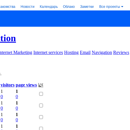
накомства
Новости
Календарь
Облако
Заметки
Все проекты
tion
Internet Marketing
Internet services
Hosting
Email
Navigation
Reviews
9
.
visitors
page views
1
1
0
0
1
1
0
0
1
1
0
0
1
1