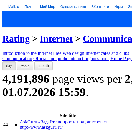
Mail.ru
Почта
Мой Мир
Одноклассники
ВКонтакте
Игры
З
Rating
>
Internet
>
Communica
Introduction to the Internet
Free
Web design
Internet cafes and clubs
Communication
Official and public Internet organizations
Home Page
day
week
month
4,191,896
page views per
2
01.07.2026 15:59
.
Site title
AskGuru - Задайте вопрос и получите ответ
441.
http://www.askguru.ru/