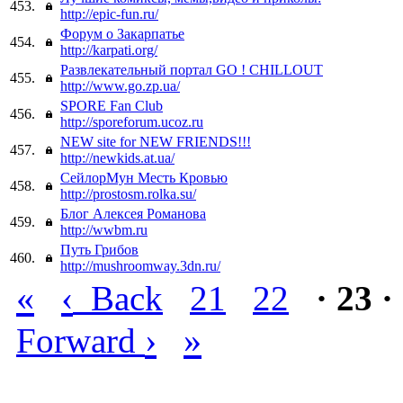
453.
http://epic-fun.ru/
Форум о Закарпатье
454.
http://karpati.org/
Развлекательный портал GO ! CHILLOUT
455.
http://www.go.zp.ua/
SPORE Fan Club
456.
http://sporeforum.ucoz.ru
NEW site for NEW FRIENDS!!!
457.
http://newkids.at.ua/
СейлорМун Месть Кровью
458.
http://prostosm.rolka.su/
Блог Алексея Романова
459.
http://wwbm.ru
Путь Грибов
460.
http://mushroomway.3dn.ru/
«
‹
Back
21
22
· 23 ·
›
»
Forward