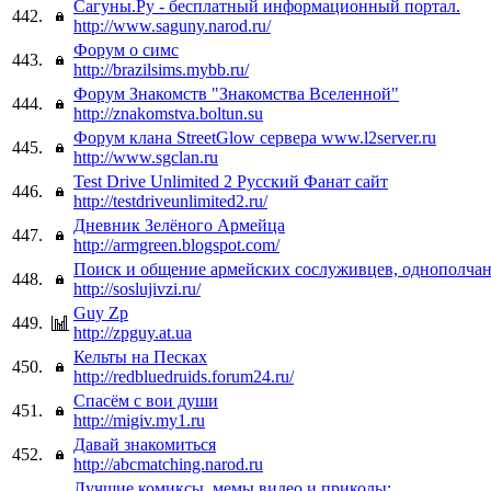
Сагуны.Ру - бесплатный информационный портал.
442.
http://www.saguny.narod.ru/
Форум о симс
443.
http://brazilsims.mybb.ru/
Форум Знакомств "Знакомства Вселенной"
444.
http://znakomstva.boltun.su
Форум клана StreetGlow сервера www.l2server.ru
445.
http://www.sgclan.ru
Test Drive Unlimited 2 Русский Фанат сайт
446.
http://testdriveunlimited2.ru/
Дневник Зелёного Армейца
447.
http://armgreen.blogspot.com/
Поиск и общение армейских сослуживцев, однополча
448.
http://soslujivzi.ru/
Guy Zp
449.
http://zpguy.at.ua
Кельты на Песках
450.
http://redbluedruids.forum24.ru/
Спасём с вои души
451.
http://migiv.my1.ru
Давай знакомиться
452.
http://abcmatching.narod.ru
Лучшие комиксы, мемы,видео и приколы: