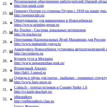
Региональное объединение работодателей Омской обла
22.
http://ror-omsk.com
Геноцид Осетин со стороны Грузии с 1918 по наши дни.
23.
http://osgenocide.ru/
Оборудование для маркировки в Новосибирске
24.
https://www.printing-group.ru
Re-Tracker - Система локальных ретрекеров
25.
http://re-tracker.ru/
Программа Национальных Ягий Махариши для России
26.
http://www.maharishi-yagya.ru
Аккордавто Новосибирск установка автосигнализаций 
27.
http://accordavto.ru
Купить угги в Москвен
28.
http://www.uggaustralian-msk.ru/
Вторичный Анализ
29.
http://lab1-3.narod.ru
Одежда и обувь для охоты - рыбалки - охранных структ
30.
http://www.bars-snow.ru
Cobra.lv - портал игроков в Counter Strike 1.6
31.
http://cs-karti-skachatj.ru/
ldbkstalkers
32.
http://oldbkstalkers.clan.su
Город Женщин