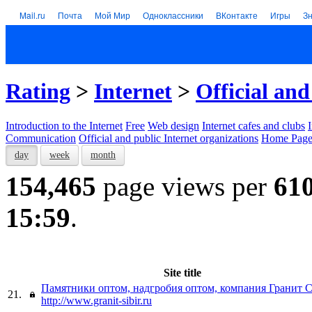
Mail.ru
Почта
Мой Мир
Одноклассники
ВКонтакте
Игры
З
Rating
>
Internet
>
Official and
Introduction to the Internet
Free
Web design
Internet cafes and clubs
Communication
Official and public Internet organizations
Home Page
day
week
month
154,465
page views per
61
15:59
.
Site title
Памятники оптом, надгробия оптом, компания Гранит 
21.
http://www.granit-sibir.ru