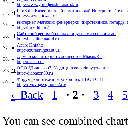
33.
http://www.gorodjenshin.narod.ru
InfoSat = Качественный спутниковый Интернет + Телев
34.
http://www.info-sat.ru
Интернет-Магазин: фейерверки, пиротехника, петарды 
35.
http://ffire.3dn.ru/
Сайт сообщества больных вирусными гепатитами
36.
http://hepatit-c.narod.ru
Azure Knights
37.
http://azureknights.at.ua
Армянское интернет-сообщество Miasin.Ru
38.
http://miasin.ru
OOO ?Диапазон?. Медицинское оборудование
39.
http://diapazon39.ru
Форум радиотехнических войск ПВО ГСВГ
40.
http://rtvpvogsvg.build2.ru/
‹
Back
1
· 2 ·
3
4
5
You can see combined chart