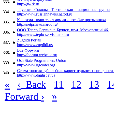
333.
http://gt-irk.ru
=Русские Соколы= Тактическая авиационная группа
334.
http://www.russianhawks.narod.ru
Как отмазываются от армии - пособие призывника
335.
http://netprizivu.narod.ru/
ООО Тепло Сервис. г. Брянск, пр-т. Московский146.
336.
http://www.teplo-servis.narod.ru
Zugdidi Portall
337.
http://www.zugdidi.us
Все Форумы
338.
http://foorum.webtalk.ru/
Osh State Programmers Union
339.
http://www.kgcoder.org
Стоматология зубная боль кариес пульпит периодонтит
340.
http://www.dantist.at.ua
«
‹
Back
11
12
13
1
›
»
Forward