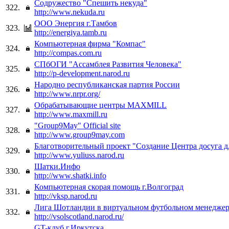
Содружество "Спешить некуда"
322.
http://www.nekuda.ru
ООО Энергия г.Тамбов
323.
http://energiya.tamb.ru
Компьютерная фирма "Компас"
324.
http://compas.com.ru
СПбОГИ "Ассамблея Развития Человека"
325.
http://p-development.narod.ru
Народно республиканская партия России
326.
http://www.nrpr.org/
Обрабатывающие центры MAXMILL
327.
http://www.maxmill.ru
"Group9May" Official site
328.
http://www.group9may.com
Благотворительный проект "Создание Центра досуга д
329.
http://www.yuliuss.narod.ru
Шатки.Инфо
330.
http://www.shatki.info
Компьютерная скорая помощь г.Волгоград
331.
http://vksp.narod.ru
Лига Шотландии в виртуальном футбольном менедже
332.
http://vsolscotland.narod.ru/
GT-клуб г.Иркутска