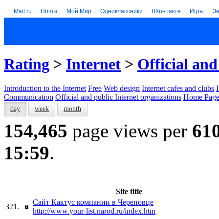
Mail.ru
Почта
Мой Мир
Одноклассники
ВКонтакте
Игры
З
Rating
>
Internet
>
Official and
Introduction to the Internet
Free
Web design
Internet cafes and clubs
Communication
Official and public Internet organizations
Home Page
day
week
month
154,465
page views per
61
15:59
.
Site title
Сайт Кактус компании в Череповце
321.
http://www.your-list.narod.ru/index.htm