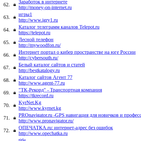
Заработок в интернете
62.
http://money-on-internet.ru
игры1
63.
http://www.igry1.ru
Каталог телеграмм каналов Telepot.ru
64.
https://telepot.ru
Лесной телефон
65.
http://mywoodfon.ru/
Интернет портал о кибер пространстве на юге России
66.
http://cybersouth.ru/
Белый каталог сайтов и статей
67.
http://bestkatalogy.ru
Каталог сайтов Агент 77
68.
http://www.agent-77.ru
"ТК-Рекорд" - Транспортная компания
69.
https://tkrecord.ru
KyrNet.Kg
70.
http://www.kyrnet.kg
PROnavigator.ru -GPS навигация для новичков и профес
71.
http://www.pronavigator.ru/
ОПЕЧАТКА.ru: интернет-адрес без ошибок
72.
http://www.opechatka.ru
title