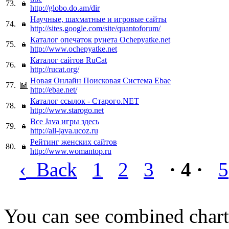
73.
http://globo.do.am/dir
Научные, шахматные и игровые сайты
74.
http://sites.google.com/site/quantoforum/
Каталог опечаток рунета Ochepyatke.net
75.
http://www.ochepyatke.net
Каталог сайтов RuCat
76.
http://rucat.org/
Новая Онлайн Поисковая Система Ebae
77.
http://ebae.net/
Каталог ссылок - Старого.NET
78.
http://www.starogo.net
Все Java игры здесь
79.
http://all-java.ucoz.ru
Рейтинг женских сайтов
80.
http://www.womantop.ru
‹
Back
1
2
3
· 4 ·
5
You can see combined chart