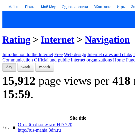
Mail.ru
Почта
Мой Мир
Одноклассники
ВКонтакте
Игры
З
Rating
>
Internet
>
Navigation
Introduction to the Internet
Free
Web design
Internet cafes and clubs
Communication
Official and public Internet organizations
Home Page
day
week
month
15,912
page views per
418
15:59
.
Site title
Онлайн фильмы в HD 720
61.
http://rus-mania.3dn.ru