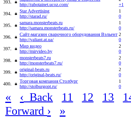
393.
http://rabotainet.ucoz.com/
+1
Star Advertising
1
394.
http://starad.ru/
0
samara.monsterbeats.ru
1
395.
http://samara.monsterbeats.ru/
0
Сайт-магазин сварочного оборудования Вэльент
2
396.
http://valiant.at.ua/
0
Мир видео
2
397.
http://mirvideo.by
0
monsterbeats7.ru
2
398.
http://monsterbeats7.ru/
0
original-beats.ru
2
399.
http://original-beats.ru/
0
Торговая компания Столбург
1
400.
http://stolburgopt.ru/
0
«
‹
Back
11
12
13
1
›
»
Forward