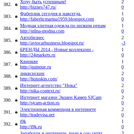
Хочу быть успешным!
2
382.
http://biznes747.ru/
0
Фаберлик сегодня и навсегда.
1
383.
http://faberlicmarina1959.blogspot.com
0
Модная элитная одежда,по низким ценам
1
384.
http://stilna-modna.com
0
Автобизнес
2
385.
http://avtocarbusiness.blogspot.ru/
-3
БРЕНДЫ 2014 - Новые коллекции -
1
386.
http://24markets.ru
0
Квинкве
1
387.
http://quinque.ru
0
ликвсискин
2
388.
http://liqiuskin.com/
0
Интернет-агентство "Ника"
2
389.
http://nika-context.ru/
0
Интернет магазин Экшен Камер SJCam
2
390.
http://sjcam-action.ru
0
Электронная коммерция в интернете
2
391.
http://tradevisa.net
0
i9k
1
392.
http://i9k.ru
0
Заработок в интернете, пиар в соц.сетях
2