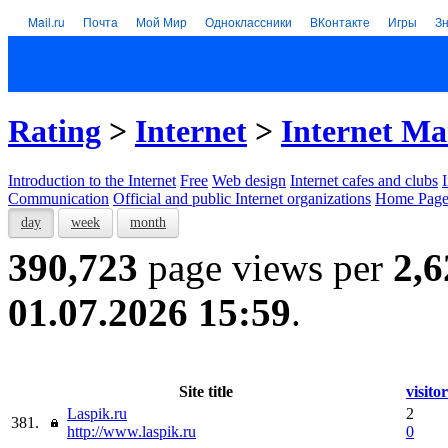
Mail.ru
Почта
Мой Мир
Одноклассники
ВКонтакте
Игры
З
Rating
>
Internet
>
Internet Ma
Introduction to the Internet
Free
Web design
Internet cafes and clubs
Communication
Official and public Internet organizations
Home Page
day
week
month
390,723
page views per
2,6
01.07.2026 15:59
.
Site title
visitor
Laspik.ru
2
381.
http://www.laspik.ru
0