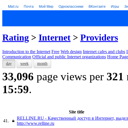
Mail.ru
Почта
Мой Мир
Одноклассники
ВКонтакте
Игры
З
Rating
>
Internet
>
Providers
Introduction to the Internet
Free
Web design
Internet cafes and clubs
Communication
Official and public Internet organizations
Home Page
day
week
month
33,096
page views per
321
15:59
.
Site title
RELLINE.RU - Качественный доступ в Интернет, выде
41.
http://www.relline.ru