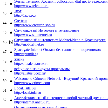
Элвис-Телеком. Хостинг, collocation, dial-up, ip-телефони
42.
http://www.telekom.ru
1кот
43.
http://1кот.рф/
Crestron
44.
http://www.crestron.spb.ru
Спутниковый Интернет и телевидение
45.
http://www.satinternet.ru
Спутниковый интернет от Mobitel-Net в г. Красноярске
46.
http://mobitel-net.ru
Spacegate Internet Оплата без налогов и посредников
47.
http://sputnik.sg
жизнь
48.
http://allaalena.ucoz.ru
всё у нас антивирусы программы
49.
http://allatus.ucoz.ru/
Welcome to Crimean Network - Ведущий Крымский пров
50.
http://www.crimea.com
Local.Tula.Su
51.
http://local.tula.su
Анет-безлимитный интернет в любой частный дом или
52.
http://internet.anet38.ru/
Оптимизация телефонной связи