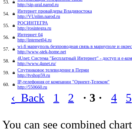
53.
http://sip-ural.narod.ru
Интернет провайдеры Владивостока
54.
http://VUnlim.narod.ru
РОСИНТЕГРА
55.
http://rosintegra.ru
Интернет 04
56.
http://internet04.ru
wi-fi мариуполь безпроводная связь в мариуполе и окре
57.
http://www-stek-home.net
4Unet: Система "Бесплатный Интернет" - доступ и е-ко
58.
http://www.4unet.ru/
Спутниковое телевидение в Перми
59.
http://tvshop59.ru
IP-телефония от компании "Ориент-Телеком"
60.
http://550660.ru
‹
Back
1
2
· 3 ·
4
5
You can see combined chart