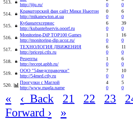
513.
http://jiju.ru/
0
0
Краматорский фан сайт Мики Ньютон
0
6
514.
http://mikanewton.at.ua
0
0
Кубаньтехсервис
6
39
515.
http://kubantehservis.ooorf.ru
0
0
Monitoring-DiP TOP100 Games
1
16
516.
http://monitoring-dip.ucoz.ru/
0
0
ТЕХНОЛОГИЯ ДВИЖЕНИЯ
6
11
517.
http://pricepi.ctlx.ru
0
0
Рецепты
1
6
518.
http://recept.apbb.ru/
0
0
ООО "54медсправочки"
7
10
519.
http://54med.ctly.ru
0
0
Прогулки с Маглой
4
5
520.
http://www.magla.name
0
0
«
‹
Back
21
22
23
2
›
»
Forward