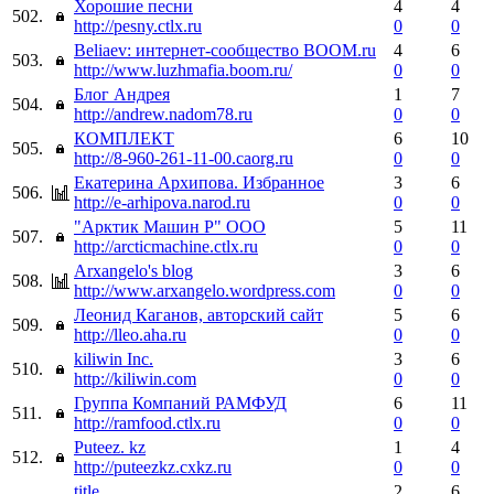
Хорошие песни
4
4
502.
http://pesny.ctlx.ru
0
0
Beliaev: интернет-сообщество BOOM.ru
4
6
503.
http://www.luzhmafia.boom.ru/
0
0
Блог Андрея
1
7
504.
http://andrew.nadom78.ru
0
0
КОМПЛЕКТ
6
10
505.
http://8-960-261-11-00.caorg.ru
0
0
Екатерина Архипова. Избранное
3
6
506.
http://e-arhipova.narod.ru
0
0
"Арктик Машин Р" ООО
5
11
507.
http://arcticmachine.ctlx.ru
0
0
Arxangelo's blog
3
6
508.
http://www.arxangelo.wordpress.com
0
0
Леонид Каганов, авторский сайт
5
6
509.
http://lleo.aha.ru
0
0
kiliwin Inc.
3
6
510.
http://kiliwin.com
0
0
Группа Компаний РАМФУД
6
11
511.
http://ramfood.ctlx.ru
0
0
Puteez. kz
1
4
512.
http://puteezkz.cxkz.ru
0
0
title
2
6