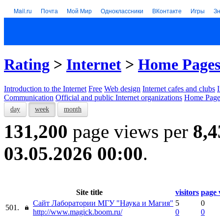
Mail.ru
Почта
Мой Мир
Одноклассники
ВКонтакте
Игры
З
Rating
>
Internet
>
Home Page
Introduction to the Internet
Free
Web design
Internet cafes and clubs
Communication
Official and public Internet organizations
Home Page
day
week
month
131,200
page views per
8,4
03.05.2026 00:00
.
Site title
visitors
page 
Сайт Лаборатории МГУ "Наука и Магия"
5
0
501.
http://www.magick.boom.ru/
0
0