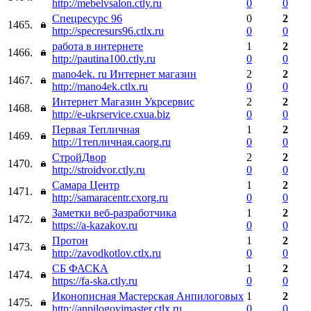
http://mebelvsalon.ctly.ru
0
0
Спецресурс 96
0
2
1465.
http://specresurs96.ctlx.ru
0
0
работа в интернете
1
2
1466.
http://pautina100.ctly.ru
0
0
mano4ek. ru Интернет магазин
2
2
1467.
http://mano4ek.ctlx.ru
0
0
Интернет Магазин Укрсервис
2
2
1468.
http://e-ukrservice.cxua.biz
0
0
Первая Тепличная
1
2
1469.
http://1тепличная.caorg.ru
0
0
СтройДвор
2
2
1470.
http://stroidvor.ctly.ru
0
0
Самара Центр
1
2
1471.
http://samaracentr.cxorg.ru
0
0
Заметки веб-разработчика
1
2
1472.
https://a-kazakov.ru
0
0
Протон
1
2
1473.
http://zavodkotlov.ctlx.ru
0
0
СБ ФАСКА
1
2
1474.
https://fa-ska.ctly.ru
0
0
Иконописная Мастерская Анпилоговых
1
2
1475.
http://anpilogovimaster.ctlx.ru
0
0