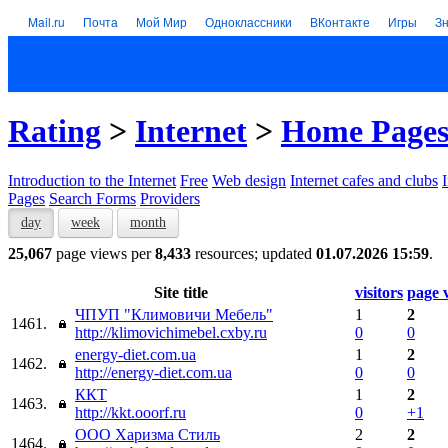
Mail.ru
Почта
Мой Мир
Одноклассники
ВКонтакте
Игры
З
Rating
>
Internet
>
Home Page
Introduction to the Internet
Free
Web design
Internet cafes and clubs
Pages
Search Forms
Providers
day
week
month
25,067
page views per
8,433
resources; updated
01.07.2026 15:59
.
Site title
visitors
page 
ЧПУП "Климовичи Мебель"
1
2
1461.
http://klimovichimebel.cxby.ru
0
0
energy-diet.com.ua
1
2
1462.
http://energy-diet.com.ua
0
0
ККТ
1
2
1463.
http://kkt.ooorf.ru
0
+1
ООО Харизма Стиль
2
2
1464.