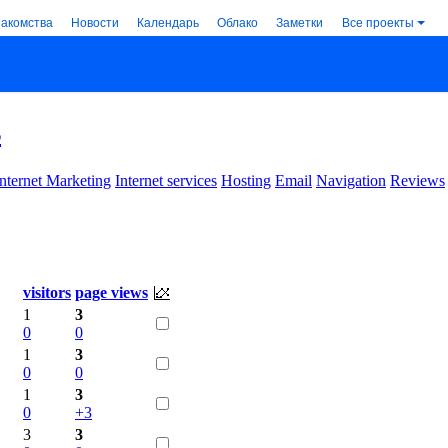
накомства
Новости
Календарь
Облако
Заметки
Все проекты
s
Internet Marketing
Internet services
Hosting
Email
Navigation
Reviews
visitors
page views
1
3
0
0
1
3
0
0
1
3
0
+3
3
3