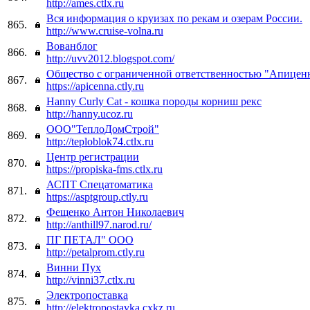
http://ames.ctlx.ru
Вся информация о круизах по рекам и озерам России.
865.
http://www.cruise-volna.ru
Вованблог
866.
http://uvv2012.blogspot.com/
Общество с ограниченной ответственностью "Апицен
867.
https://apicenna.ctly.ru
Hanny Curly Cat - кошка породы корниш рекс
868.
http://hanny.ucoz.ru
ООО"ТеплоДомСтрой"
869.
http://teploblok74.ctlx.ru
Центр регистрации
870.
https://propiska-fms.ctlx.ru
АСПТ Спецатоматика
871.
https://asptgroup.ctly.ru
Фещенко Антон Николаевич
872.
http://anthill97.narod.ru/
ПГ ПЕТАЛ" ООО
873.
http://petalprom.ctly.ru
Винни Пух
874.
http://vinni37.ctlx.ru
Электропоставка
875.
http://elektropostavka.cxkz.ru