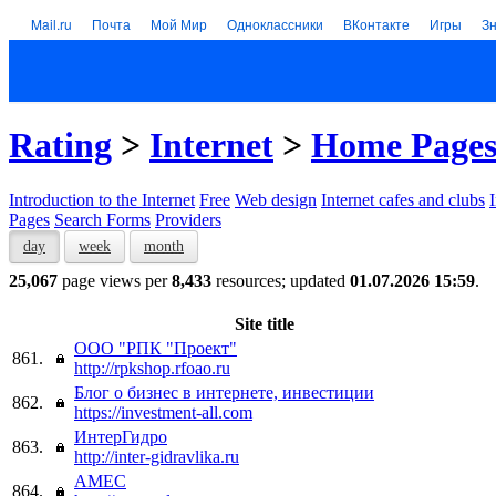
Mail.ru
Почта
Мой Мир
Одноклассники
ВКонтакте
Игры
З
Rating
>
Internet
>
Home Page
Introduction to the Internet
Free
Web design
Internet cafes and clubs
Pages
Search Forms
Providers
day
week
month
25,067
page views per
8,433
resources; updated
01.07.2026 15:59
.
Site title
ООО "РПК "Проект"
861.
http://rpkshop.rfoao.ru
Блог о бизнес в интернете, инвестиции
862.
https://investment-all.com
ИнтерГидро
863.
http://inter-gidravlika.ru
АМЕС
864.