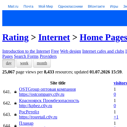
Mail.ru
Почта
Мой Мир
Одноклассники
ВКонтакте
Игры
З
Rating
>
Internet
>
Home Page
Introduction to the Internet
Free
Web design
Internet cafes and clubs
Pages
Search Forms
Providers
day
week
month
25,067
page views per
8,433
resources; updated
01.07.2026 15:59
.
Site title
visitor
OSTGroup оптовая компания
1
641.
https://ostcompany.ctly.ru
0
Красноярск Промбезопасность
1
642.
http://kpbez.ctly.ru
0
РосРетейл
1
643.
https://rosretail.ctly.ru
+1
Планар
1
644.