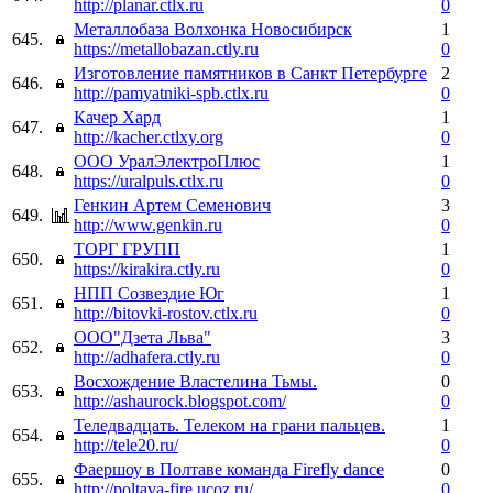
http://planar.ctlx.ru
0
Металлобаза Волхонка Новосибирск
1
645.
https://metallobazan.ctly.ru
0
Изготовление памятников в Санкт Петербурге
2
646.
http://pamyatniki-spb.ctlx.ru
0
Качер Хард
1
647.
http://kacher.ctlxy.org
0
ООО УралЭлектроПлюс
1
648.
https://uralpuls.ctlx.ru
0
Генкин Артем Семенович
3
649.
http://www.genkin.ru
0
ТОРГ ГРУПП
1
650.
https://kirakira.ctly.ru
0
НПП Созвездие Юг
1
651.
http://bitovki-rostov.ctlx.ru
0
ООО"Дзета Льва"
3
652.
http://adhafera.ctly.ru
0
Восхождение Властелина Тьмы.
0
653.
http://ashaurock.blogspot.com/
0
Теледвадцать. Телеком на грани пальцев.
1
654.
http://tele20.ru/
0
Фаершоу в Полтаве команда Firefly dance
0
655.
http://poltava-fire.ucoz.ru/
0