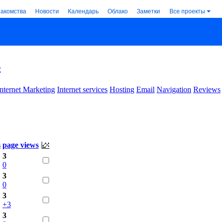
накомства
Новости
Календарь
Облако
Заметки
Все проекты
s
Internet Marketing
Internet services
Hosting
Email
Navigation
Reviews
s
page views
3
0
3
0
3
+3
3