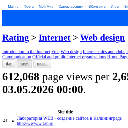
Mail.ru
Почта
Мой Мир
Одноклассники
ВКонтакте
Игры
З
Rating
>
Internet
>
Web design
Introduction to the Internet
Free
Web design
Internet cafes and clubs
Communication
Official and public Internet organizations
Home Page
day
week
month
612,068
page views per
2,6
03.05.2026 00:00
.
Site title
Лаборатория WEB - создание сайтов в Калининграде
41.
http://www.w-lab.ru