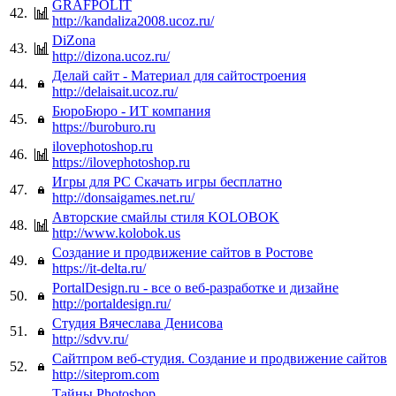
GRAFPOLIT
42.
http://kandaliza2008.ucoz.ru/
DiZona
43.
http://dizona.ucoz.ru/
Делай сайт - Материал для сайтостроения
44.
http://delaisait.ucoz.ru/
БюроБюро - ИТ компания
45.
https://buroburo.ru
ilovephotoshop.ru
46.
https://ilovephotoshop.ru
Игры для PC Скачать игры бесплатно
47.
http://donsaigames.net.ru/
Авторские смайлы стиля KOLOBOK
48.
http://www.kolobok.us
Создание и продвижение сайтов в Ростове
49.
https://it-delta.ru/
PortalDesign.ru - все о веб-разработке и дизайне
50.
http://portaldesign.ru/
Студия Вячеслава Денисова
51.
http://sdvv.ru/
Сайтпром веб-студия. Создание и продвижение сайтов
52.
http://siteprom.com
Тайны Photoshop