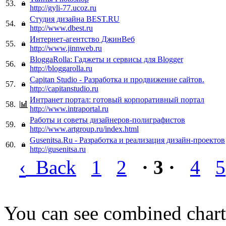
53.
http://gyli-77.ucoz.ru
Студия дизайна BEST.RU
54.
http://www.dbest.ru
Интернет-агентство ДжинВеб
55.
http://www.jinnweb.ru
BloggaRolla: Гаджеты и сервисы для Blogger
56.
http://bloggarolla.ru
Capitan Studio - Разработка и продвижение сайтов.
57.
http://capitanstudio.ru
Интранет портал: готовый корпоративный портал
58.
http://www.intraportal.ru
Работы и советы дизайнеров-полиграфистов
59.
http://www.artgroup.ru/index.html
Gusenitsa.Ru - Разработка и реализация дизайн-проектов
60.
http://gusenitsa.ru
‹
Back
1
2
· 3 ·
4
5
You can see combined chart