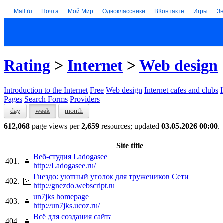
Mail.ru
Почта
Мой Мир
Одноклассники
ВКонтакте
Игры
З
Rating
>
Internet
>
Web design
Introduction to the Internet
Free
Web design
Internet cafes and clubs
Pages
Search Forms
Providers
day
week
month
612,068
page views per
2,659
resources; updated
03.05.2026 00:00
.
Site title
Веб-студия Ladogasee
401.
http://Ladogasee.ru/
Гнездо: уютный уголок для тружеников Сети
402.
http://gnezdo.webscript.ru
un7jks homepage
403.
http://un7jks.ucoz.ru/
Всё для создания сайта
404.