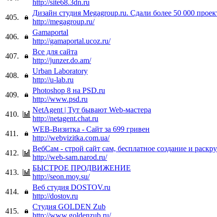
http://site68.3dn.ru
Дизайн студия Megagroup.ru. Сдали более 50 000 проек
405.
http://megagroup.ru/
Gamaportal
406.
http://gamaportal.ucoz.ru/
Все для сайта
407.
http://junzer.do.am/
Urban Laboratory
408.
http://u-lab.ru
Photoshop 8 на PSD.ru
409.
http://www.psd.ru
NetAgent | Тут бывают Web-мастера
410.
http://netagent.chat.ru
WEB-Визитка - Сайт за 699 гривен
411.
http://webvizitka.com.ua/
ВебСам - строй сайт сам, бесплатное создание и раскр
412.
http://web-sam.narod.ru/
БЫСТРОЕ ПРОДВИЖЕНИЕ
413.
http://seon.moy.su/
Веб студия DOSTOV.ru
414.
http://dostov.ru
Студия GOLDEN Zub
415.
http://www.goldenzub.ru/