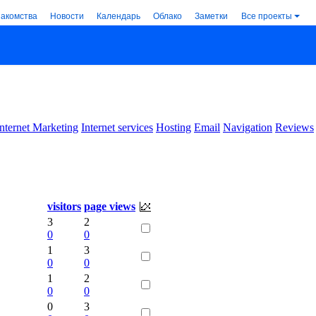
накомства
Новости
Календарь
Облако
Заметки
Все проекты
Internet Marketing
Internet services
Hosting
Email
Navigation
Reviews
visitors
page views
3
2
0
0
1
3
0
0
1
2
0
0
0
3