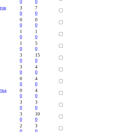
0
0
тов
3
7
0
0
0
0
0
0
1
1
0
0
1
5
0
0
3
15
0
0
3
4
0
0
0
4
0
0
утка
0
4
0
0
3
3
0
0
3
10
0
0
2
3
0
0