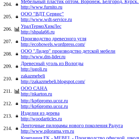
Мебельный пластик оптом. Воронеж. Белгород. Курск.
204.
http://www.furnito.ru
ООО "ВДТ Сервис"
205.
http://www.wdt-service.ru
УралТермоХимЛес
206.
http://shpala66.ru
Производство древесного угля
207.
http://ecobowels.wordpress.com/
ООО "Лидер" производство детской мебели
208.
http://www.dm-lider.ru
Древесный уголь из Вологды
209.
http://ugoli.ru
zakazmebeli
210.
http://zakazmebeli.blogspot.com/
ООО САНА
211.
http://nkarton.ru
http://kp6promo.ucoz.ru
212.
http://kp6promo.ucoz.ru
Изделия из дерева
213.
http://woodarticles.ru
Ленточные пилорамы нового поколения Радуга
214.
http://www.pilorama.vrn.ru
Компания FK - MEBEL - Производство офисной, школ