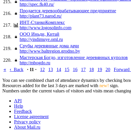
215.
http://spec.fk40.ru/
Продается деревообрабатывающее предприятие
216.
http://plant73.narod.ru/
ИНТ-СтанкоКомплекс
217.
http://www.logosolinfo.com
ООО Иньди, Китай
218.
http://yindimuye.oml.ru
Срубы деревянные дома дачи
219.
http://www.baltregion.grodno.by
Мастерская Богдо, изготовление деревянных куполов
220.
http://mbogdo.ru
«
‹
Back
· 11 ·
12
13
14
15
16
17
18
19
20
Forward
You can see combined chart of attendance dynamics by checking boxes 
Resources added for the last 3 days are marked with
new!
sign.
Numbers under the current values of visitors and visits mean changings
API
Help
Feedback
License agreement
Privacy policy
About Mail.ru