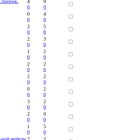
 Липецк.
4
9
0
0
0
4
0
0
2
5
0
0
2
3
0
0
1
2
0
0
2
2
0
0
2
2
0
0
0
2
0
0
3
2
0
0
2
0
0
0
1
5
0
0
ьной мебели
2
2