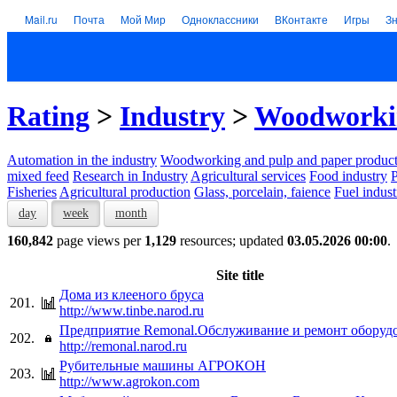
Mail.ru
Почта
Мой Мир
Одноклассники
ВКонтакте
Игры
З
Rating
>
Industry
>
Woodworkin
Automation in the industry
Woodworking and pulp and paper product
mixed feed
Research in Industry
Agricultural services
Food industry
P
Fisheries
Agricultural production
Glass, porcelain, faience
Fuel indust
day
week
month
160,842
page views per
1,129
resources; updated
03.05.2026 00:00
.
Site title
Дома из клееного бруса
201.
http://www.tinbe.narod.ru
Предприятие Remonal.Обслуживание и ремонт оборудо
202.
http://remonal.narod.ru
Рубительные машины АГРОКОН
203.
http://www.agrokon.com