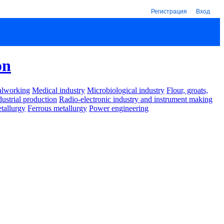
Регистрация
Вход
on
alworking
Medical industry
Microbiological industry
Flour, groats,
dustrial production
Radio-electronic industry and instrument making
tallurgy
Ferrous metallurgy
Power engineering