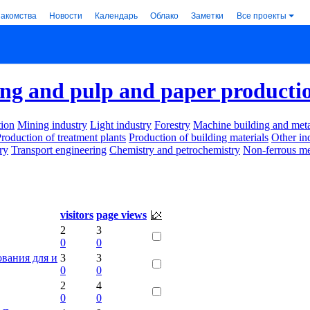
накомства
Новости
Календарь
Облако
Заметки
Все проекты
g and pulp and paper producti
ion
Mining industry
Light industry
Forestry
Machine building and met
roduction of treatment plants
Production of building materials
Other in
ry
Transport engineering
Chemistry and petrochemistry
Non-ferrous me
visitors
page views
2
3
0
0
вания для и
3
3
0
0
2
4
0
0