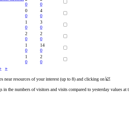
0
0
0
4
0
0
1
3
0
0
2
2
0
0
1
14
0
0
1
2
0
0
›
»
near resources of your interest (up to 8) and clicking on
 in the numbers of visitors and visits compared to yesterday values at 