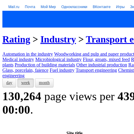
Mail.ru
Почта
Мой Мир
Одноклассники
ВКонтакте
Игры
З
Rating
>
Industry
>
Transport e
Automation in the industry
Woodworking and pulp and paper product
Medical industry
Microbiological industry
Flour, groats, mixed feed
R
plants
Production of building materials
Other industrial production
Ra
Glass, porcelain, faience
Fuel industry
Transport engineering
Chemist
engineering
day
week
month
130,264
page views per
43
00:00
.
Site title