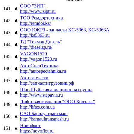
ООО "ЗИП"
141.
http://www.ziptt.ru
ТОО Ремдортехника
142.
http://remdor.kz/
ООО ЮКРЗ - запчасти КС-5363, КС-5363А
143.
http://ks5363.ru
ТД "Токмак Дизель"
144.
http://dieselzp.ru/
VAGON1520
145.
http://vagon1520.ru
АвтоСпецТехника
146.
http://autospectehnika.ru
Автозапчасти
147.
http://запчастигрузовик.рф
Шаг-Шуйская авиационная группа
148.
http://www.stepavia.ru
Лифтовая компания "ООО Контакт"
149.
http://liftes.com.ua
ОАО Барнаултрансмаш
150.
http://barnaultransmash.ru
Новофлот
151.
https://novoflot.ru