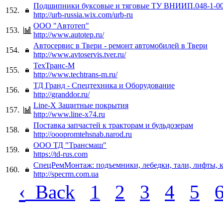
Подшипники буксовые и тяговые ТУ ВНИИП.048-1-0
152.
http://urb-russia.wix.com/urb-ru
ООО "Автотеп"
153.
http://www.autotep.ru/
Автосервис в Твери - ремонт автомобилей в Твери
154.
http://www.avtoservis.tver.ru/
ТехТранс-М
155.
http://www.techtrans-m.ru/
ТД Гранд - Спецтехника и Оборудование
156.
http://granddor.ru/
Line-X Защитные покрытия
157.
http://www.line-x74.ru
Поставка запчастей к тракторам и бульдозерам
158.
http://ooopromtehsnab.narod.ru
ООО ТД "Трансмаш"
159.
https://td-rus.com
СпецРемМонтаж: подъемники, лебедки, тали, лифты, 
160.
http://specrm.com.ua
‹
Back
1
2
3
4
5