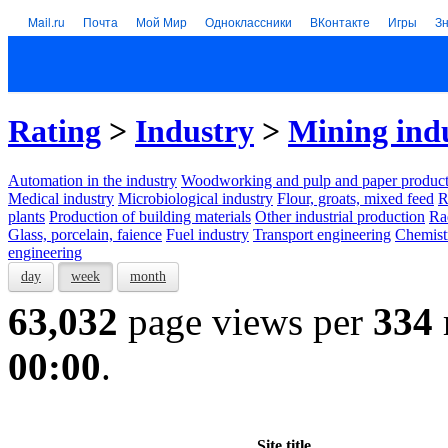
Mail.ru
Почта
Мой Мир
Одноклассники
ВКонтакте
Игры
З
Rating
>
Industry
>
Mining ind
Automation in the industry
Woodworking and pulp and paper product
Medical industry
Microbiological industry
Flour, groats, mixed feed
R
plants
Production of building materials
Other industrial production
Ra
Glass, porcelain, faience
Fuel industry
Transport engineering
Chemist
engineering
day
week
month
63,032
page views per
334
00:00
.
Site title