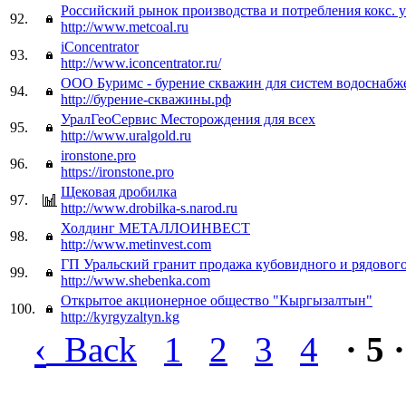
Российский рынок производства и потребления кокс. 
92.
http://www.metcoal.ru
iConcentrator
93.
http://www.iconcentrator.ru/
ООО Буримс - бурение скважин для систем водоснабж
94.
http://бурение-скважины.рф
УралГеоСервис Месторождения для всех
95.
http://www.uralgold.ru
ironstone.pro
96.
https://ironstone.pro
Щековая дробилка
97.
http://www.drobilka-s.narod.ru
Холдинг МЕТАЛЛОИНВЕСТ
98.
http://www.metinvest.com
ГП Уральский гранит продажа кубовидного и рядовог
99.
http://www.shebenka.com
Открытое акционерное общество "Кыргызалтын"
100.
http://kyrgyzaltyn.kg
‹
Back
1
2
3
4
· 5 ·