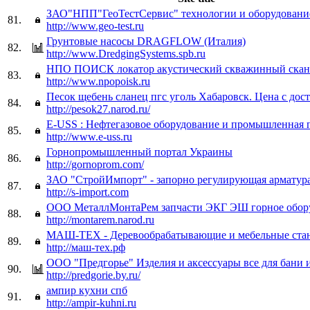
ЗАО"НПП"ГеоТестСервис" технологии и оборудовани
81.
http://www.geo-test.ru
Грунтовые насосы DRAGFLOW (Италия)
82.
http://www.DredgingSystems.spb.ru
НПО ПОИСК локатор акустический скважинный скан
83.
http://www.npopoisk.ru
Песок щебень сланец пгс уголь Хабаровск. Цена с дост
84.
http://pesok27.narod.ru/
E-USS : Нефтегазовое оборудование и промышленная 
85.
http://www.e-uss.ru
Горнопромышленный портал Украины
86.
http://gornoprom.com/
ЗАО "СтройИмпорт" - запорно регулирующая арматур
87.
http://s-import.com
ООО МеталлМонтаРем запчасти ЭКГ ЭШ горное обор
88.
http://montarem.narod.ru
МАШ-ТЕХ - Деревообрабатывающие и мебельные стан
89.
http://маш-тех.рф
ООО "Предгорье" Изделия и аксессуары все для бани 
90.
http://predgorie.by.ru/
ампир кухни спб
91.
http://ampir-kuhni.ru