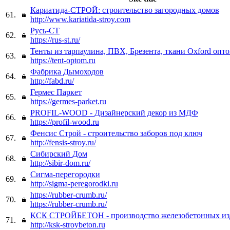
Кариатида-СТРОЙ: строительство загородных домов
61.
http://www.kariatida-stroy.com
Русь-СТ
62.
https://rus-st.ru/
Тенты из тарпаулина, ПВХ, Брезента, ткани Oxford опт
63.
https://tent-optom.ru
Фабрика Дымоходов
64.
http://fabd.ru/
Гермес Паркет
65.
https://germes-parket.ru
PROFIL-WOOD - Дизайнерский декор из МДФ
66.
https://profil-wood.ru
Фенсис Строй - строительство заборов под ключ
67.
http://fensis-stroy.ru/
Сибирский Дом
68.
http://sibir-dom.ru/
Сигма-перегородки
69.
http://sigma-peregorodki.ru
https://rubber-crumb.ru/
70.
https://rubber-crumb.ru/
КСК СТРОЙБЕТОН - производство железобетонных из
71.
http://ksk-stroybeton.ru