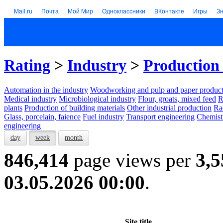
Mail.ru
Почта
Мой Мир
Одноклассники
ВКонтакте
Игры
З
Rating
>
Industry
>
Production 
Automation in the industry
Woodworking and pulp and paper product
Medical industry
Microbiological industry
Flour, groats, mixed feed
R
plants
Production of building materials
Other industrial production
Ra
Glass, porcelain, faience
Fuel industry
Transport engineering
Chemist
engineering
day
week
month
846,414
page views per
3,5
03.05.2026 00:00
.
Site title