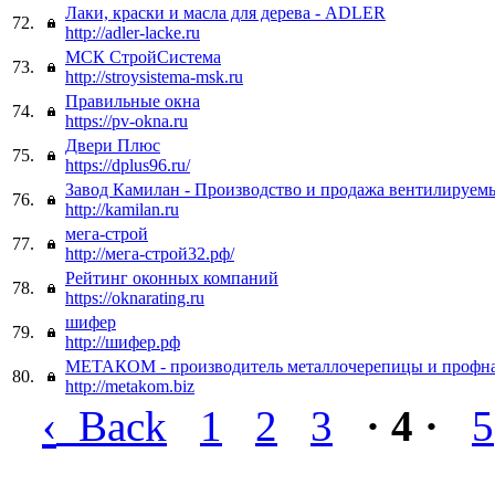
Лаки, краски и масла для дерева - ADLER
72.
http://adler-lacke.ru
МСК СтройСистема
73.
http://stroysistema-msk.ru
Правильные окна
74.
https://pv-okna.ru
Двери Плюс
75.
https://dplus96.ru/
Завод Камилан - Производство и продажа вентилируем
76.
http://kamilan.ru
мега-строй
77.
http://мега-строй32.рф/
Рейтинг оконных компаний
78.
https://oknarating.ru
шифер
79.
http://шифер.рф
МЕТАКОМ - производитель металлочерепицы и профна
80.
http://metakom.biz
‹
Back
1
2
3
· 4 ·
5