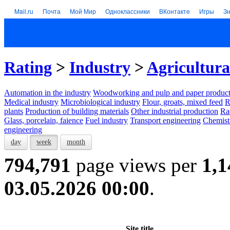
Mail.ru
Почта
Мой Мир
Одноклассники
ВКонтакте
Игры
З
Rating
>
Industry
>
Agricultura
Automation in the industry
Woodworking and pulp and paper product
Medical industry
Microbiological industry
Flour, groats, mixed feed
R
plants
Production of building materials
Other industrial production
Ra
Glass, porcelain, faience
Fuel industry
Transport engineering
Chemist
engineering
day
week
month
794,791
page views per
1,1
03.05.2026 00:00
.
Site title