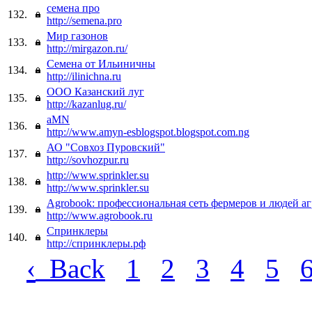
семена про
132.
http://semena.pro
Мир газонов
133.
http://mirgazon.ru/
Семена от Ильиничны
134.
http://ilinichna.ru
ООО Казанский луг
135.
http://kazanlug.ru/
aMN
136.
http://www.amyn-esblogspot.blogspot.com.ng
АО "Совхоз Пуровский"
137.
http://sovhozpur.ru
http://www.sprinkler.su
138.
http://www.sprinkler.su
Agrobook: профессиональная сеть фермеров и людей а
139.
http://www.agrobook.ru
Спринклеры
140.
http://спринклеры.рф
‹
Back
1
2
3
4
5