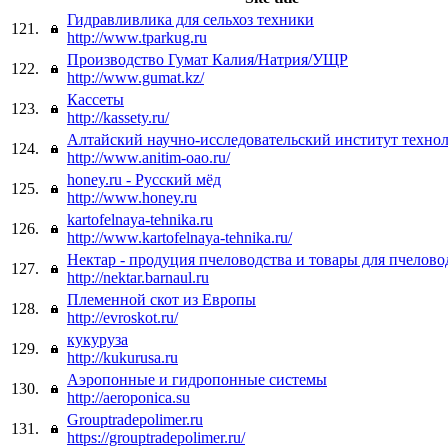
Гидравливлика для сельхоз техники
121.
http://www.tparkug.ru
Производство Гумат Калия/Натрия/УЩР
122.
http://www.gumat.kz/
Кассеты
123.
http://kassety.ru/
Алтайский научно-исследовательский институт техно
124.
http://www.anitim-oao.ru/
honey.ru - Русский мёд
125.
http://www.honey.ru
kartofelnaya-tehnika.ru
126.
http://www.kartofelnaya-tehnika.ru/
Нектар - продуция пчеловодства и товары для пчелово
127.
http://nektar.barnaul.ru
Племенной скот из Европы
128.
http://evroskot.ru/
кукуруза
129.
http://kukurusa.ru
Аэропонные и гидропонные системы
130.
http://aeroponica.su
Grouptradepolimer.ru
131.
https://grouptradepolimer.ru/