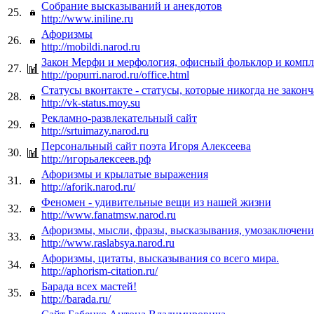
Собрание высказываний и анекдотов
25.
http://www.iniline.ru
Афоризмы
26.
http://mobildi.narod.ru
Закон Мерфи и мерфология, офисный фольклор и комп
27.
http://popurri.narod.ru/office.html
Статусы вконтакте - статусы, которые никогда не законч
28.
http://vk-status.moy.su
Рекламно-развлекательный сайт
29.
http://srtuimazy.narod.ru
Персональный сайт поэта Игоря Алексеева
30.
http://игорьалексеев.рф
Афоризмы и крылатые выражения
31.
http://aforik.narod.ru/
Феномен - удивительные вещи из нашей жизни
32.
http://www.fanatmsw.narod.ru
Афоризмы, мысли, фразы, высказывания, умозаключени
33.
http://www.raslabsya.narod.ru
Афоризмы, цитаты, высказывания со всего мира.
34.
http://aphorism-citation.ru/
Барада всех мастей!
35.
http://barada.ru/