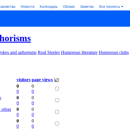
накомства
Новости
Календарь
Облако
Заметки
Все проекты
phorisms
Jokes and aphorisms
Real Stories
Humorous literature
Humorous clubs
visitors
page views
0
0
0
0
о
0
0
0
0
 обои
0
0
0
0
0
0
0
0