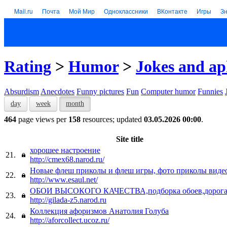
Mail.ru
Почта
Мой Мир
Одноклассники
ВКонтакте
Игры
З
Rating
>
Humor
>
Jokes and a
Absurdism
Anecdotes
Funny pictures
Fun
Computer humor
Funnies
day
week
month
464
page views per
158
resources; updated
03.05.2026 00:00
.
Site title
хорошее настроение
21.
http://cmex68.narod.ru/
Новые флеш приколы и флеш игры, фото приколы виде
22.
http://www.esaul.net/
ОБОИ ВЫСОКОГО КАЧЕСТВА,подборка обоев,дорога
23.
http://gilada-z5.narod.ru
Коллекция афоризмов Анатолия Голуба
24.
http://aforcollect.ucoz.ru/