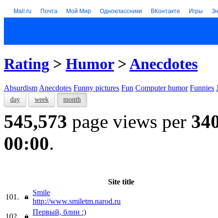
Mail.ru
Почта
Мой Мир
Одноклассники
ВКонтакте
Игры
З
Rating
>
Humor
>
Anecdotes
Absurdism
Anecdotes
Funny pictures
Fun
Computer humor
Funnies
day
week
month
545,573
page views per
34
00:00
.
Site title
Smile
101.
http://www.smiletm.narod.ru
Первый, блин :)
102.