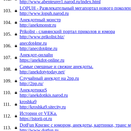
http://www.abenteurer1.narod.ru/index.html
LOPUH - Развлекательный мегапортал нового поколен
103.
http://www.lopuh.narod.ru
Анекдотный монстр
104.
http://anekmonstr.ru
Prikolist - cлавянский портал приколов и юмора
105.
http://www.prikolist.biz/
anecdot4me.ru
106.
http://anecdot4me.ru
Анекдот-онлайн
107.
https://anekdot-online.ru
Самые смешные и свежие анекдоты.
108.
http://anekdotytoday.net/
Случайный анекдот на 2pp.ru
109.
http://2pp.ru/
АнекдотикиS
110.
http://anekdotikis.narod.ru
kroshka9
111.
http://kroshka9.sitecity.ru
Истории от VEKa.
112.
https://istorii-ot.ru
DotFun Кризис с юмором, анекдоты, картинки, транс 
113.
http://www.dotfun.ru