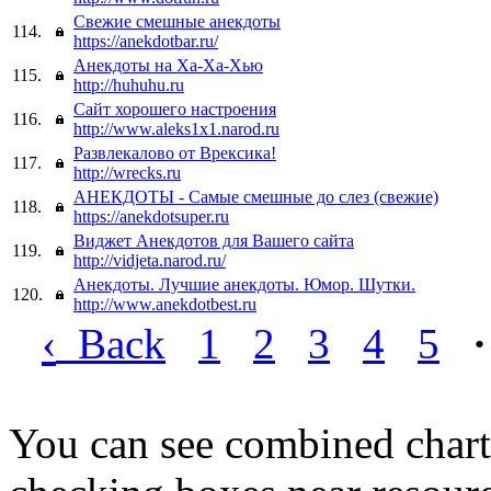
Свежие смешные анекдоты
114.
https://anekdotbar.ru/
Анекдоты на Ха-Ха-Хью
115.
http://huhuhu.ru
Сайт хорошего настроения
116.
http://www.aleks1x1.narod.ru
Развлекалово от Врексика!
117.
http://wrecks.ru
АНЕКДОТЫ - Самые смешные до слез (свежие)
118.
https://anekdotsuper.ru
Виджет Анекдотов для Вашего сайта
119.
http://vidjeta.narod.ru/
Анекдоты. Лучшие анекдоты. Юмор. Шутки.
120.
http://www.anekdotbest.ru
‹
Back
1
2
3
4
5
·
You can see combined chart