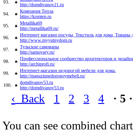
93.
http://domdivanov21.ru
Компания Тепла
94.
https://komtep.ru
Metallika69
95.
http://metallika69.ru/
Интернет магазин посуды, Текстиль для дома, Товары 
96.
http://www.myyutnydom.ru
Тульские самовары
97.
http://samovary.ru/
Профессиональное сообщество архитекторов и дизайн
98.
http://archiprofi.ru/
Интернет-магазин недорогой мебели для дома.
99.
http://magazinnedorogoymebeli.ru/
domdivanov53.ru
100.
http://domdivanov53.ru
‹
Back
1
2
3
4
· 5 ·
You can see combined chart