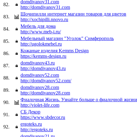
domdivanov31.com
82.
http://domdivanov31.com
Шочипилли интернет магазин товаров для цветов
83.
http://xochipilli.nnovo.ru
Мебель для дома
84.
http://www.meb-i.ru/
Мебельный магазин "Уголок" Симферополь
85.
http://ugolokmebel.ru
Кожаные изделия Kemms Design
86.
https://kemms-design.ru
domdivanov43.ru
87.
http://domdivanov43.ru
domdivanov52.com
88.
http://domdivanov52.com/
domdivanov28.com
89.
http://domdivanov28.com
Фиалочная Жизнь. Узнайте больше о фиалочной жизни
90.
http://violet-life.com
СБ Декор
91.
https://www.sbdecor.ru
ergoteks.ru
92.
http://ergoteks.ru
domdivanov21.ru