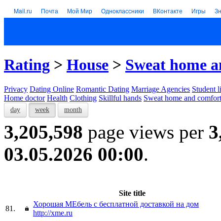
Mail.ru
Почта
Мой Мир
Одноклассники
ВКонтакте
Игры
З
Rating
>
House
>
Sweat home a
Privacy
Dating Online
Romantic Dating
Marriage Agencies
Student l
Home doctor
Health
Clothing
Skillful hands
Sweat home and comfor
day
week
month
3,205,598
page views per
3
03.05.2026 00:00
.
Site title
Хорошая МЕбель с бесплатной доставкой на дом
81.
http://xme.ru