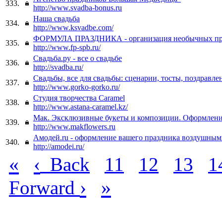
333.
http://www.svadba-bonus.ru
Наша свадьба
334.
http://www.ksvadbe.com/
ФОРМУЛА ПРАЗДНИКА - организация необычных пр
335.
http://www.fp-spb.ru/
Свадьба.ру - все о свадьбе
336.
http://svadba.ru/
Свадьбы, все для свадьбы: сценарии, тосты, поздравле
337.
http://www.gorko-gorko.ru/
Студия творчества Caramel
338.
http://www.astana-caramel.kz/
Мак. Эксклюзивные букеты и композиции. Оформлени
339.
http://www.makflowers.ru
Амодей.ru - оформление вашего праздника воздушны
340.
http://amodei.ru/
«
‹
Back
11
12
13
1
›
»
Forward