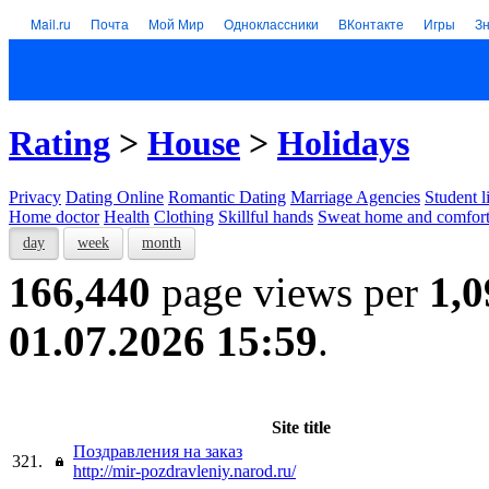
Mail.ru
Почта
Мой Мир
Одноклассники
ВКонтакте
Игры
З
Rating
>
House
>
Holidays
Privacy
Dating Online
Romantic Dating
Marriage Agencies
Student l
Home doctor
Health
Clothing
Skillful hands
Sweat home and comfor
day
week
month
166,440
page views per
1,0
01.07.2026 15:59
.
Site title
Поздравления на заказ
321.
http://mir-pozdravleniy.narod.ru/