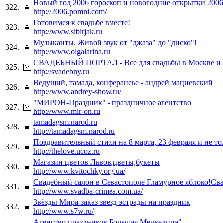
Новый год 2006 гороскоп и новогодние открытки 2006
322.
http://2006.pomni.com/
Готовимся к свадьбе вместе!
323.
http://www.sibirjak.ru
Музыканты. Живой звук от "джаза" до "диско"!
324.
http://www.olgalarina.ru
СВАДЕБНЫЙ ПОРТАЛ - Все для свадьбы в Москве и 
325.
http://svadebny.ru
Ведущий, тамада, конферансье - андрей мациевский
326.
http://www.andrey-show.ru/
"МИРОН-Праздник" - праздничное агентство
327.
http://www.mir-on.ru
tamadagsm.narod.ru
328.
http://tamadagsm.narod.ru
Поздравительный стихи на 8 марта, 23 февраля и не то
329.
http://thelove.ucoz.ru
Магазин цветов Львов,цветы,букеты
330.
http://www.kvitochky.org.ua/
Свадебный салон в Севастополе Гламурное яблоко!Св
331.
http://www.svadba-crimea.com.ua/
Звёзды Мира-заказ звезд эстрады на праздник
332.
http://www.s7w.ru/
Агенство праздников Большая Медведица"