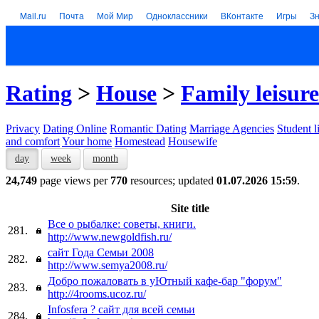
Mail.ru
Почта
Мой Мир
Одноклассники
ВКонтакте
Игры
З
Rating
>
House
>
Family leisure
Privacy
Dating Online
Romantic Dating
Marriage Agencies
Student l
and comfort
Your home
Homestead
Housewife
day
week
month
24,749
page views per
770
resources; updated
01.07.2026 15:59
.
Site title
Все о рыбалке: советы, книги.
281.
http://www.newgoldfish.ru/
сайт Года Семьи 2008
282.
http://www.semya2008.ru/
Добро пожаловать в уЮтный кафе-бар "форум"
283.
http://4rooms.ucoz.ru/
Infosfera ? сайт для всей семьи
284.