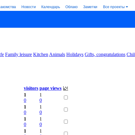
накомства
Новости
Календарь
Облако
Заметки
Все проекты
ife
Family leisure
Kitchen
Animals
Holidays
Gifts, congratulations
Chil
visitors
page views
1
1
0
0
1
1
0
0
1
1
0
0
1
1