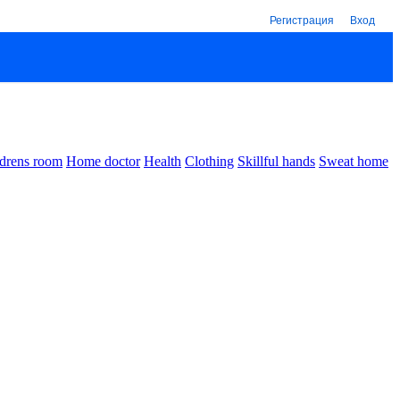
Регистрация
Вход
drens room
Home doctor
Health
Clothing
Skillful hands
Sweat home