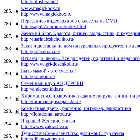
http://infosfera.net/
www.magickbox.ru
285.
http://www.magickbox.ru
Перезапись видеоархивов с кассеты на DVD
286.
http://saga57.narod.ru/index.html
Женский блог. Красота, бизнес, мода, стиль, бижутерия
287.
http://marinaleshchenko.ru/
Заказ и доставка на дом натуральных продуктов из де
288.
http://polezno.in.ua/
Играем до школы. Все для детей, родителей и педагого
289.
http://www.igri-doschkoli.ru/
Быть мамой - это счастье!
290.
http://polinkin.ru/
Семейный клуб АНДЕРСЕН
291.
http://andersenkids.ru
Хиромантия.Справочник. гадание по руке. линии на р
292.
http://hiromant.gospojalada.ru/
Комнатные цветы, растения, интерьер, флористика
293.
http://floradoma.narod.ru/
Я краше! Женские статьи
294.
http://www.yakrashe.ru/
ТуриСтичеСкое агентСтво дилижанС-тур пенза
295.
http://dilijans-tours.ru/