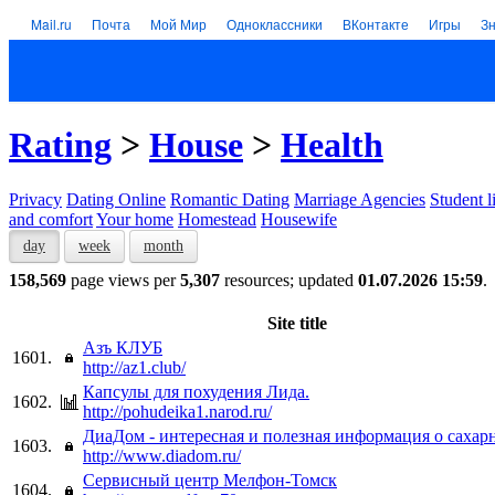
Mail.ru
Почта
Мой Мир
Одноклассники
ВКонтакте
Игры
З
Rating
>
House
>
Health
Privacy
Dating Online
Romantic Dating
Marriage Agencies
Student l
and comfort
Your home
Homestead
Housewife
day
week
month
158,569
page views per
5,307
resources; updated
01.07.2026 15:59
.
Site title
Азъ КЛУБ
1601.
http://az1.club/
Капсулы для похудения Лида.
1602.
http://pohudeika1.narod.ru/
ДиаДом - интересная и полезная информация о сахар
1603.
http://www.diadom.ru/
Сервисный центр Мелфон-Томск
1604.