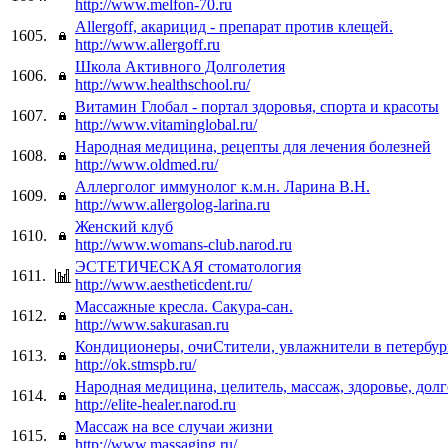
http://www.melfon-70.ru
Allergoff, акарицид - препарат против клещей.
1605.
http://www.allergoff.ru
Школа Активного Долголетия
1606.
http://www.healthschool.ru/
Витамин Глобал - портал здоровья, спорта и красоты
1607.
http://www.vitaminglobal.ru/
Народная медицина, рецепты для лечения болезней
1608.
http://www.oldmed.ru/
Аллерголог иммунолог к.м.н. Ларина В.Н.
1609.
http://www.allergolog-larina.ru
Женский клуб
1610.
http://www.womans-club.narod.ru
ЭСТЕТИЧЕСКАЯ стоматология
1611.
http://www.aestheticdent.ru/
Массажные кресла. Сакура-сан.
1612.
http://www.sakurasan.ru
Кондиционеры, очиСтители, увлажнители в петербур
1613.
http://ok.stmspb.ru/
Народная медицина, целитель, массаж, здоровье, долг
1614.
http://elite-healer.narod.ru
Массаж на все случаи жизни
1615.
http://www.massaging.ru/