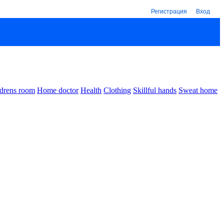
Регистрация
Вход
drens room
Home doctor
Health
Clothing
Skillful hands
Sweat home