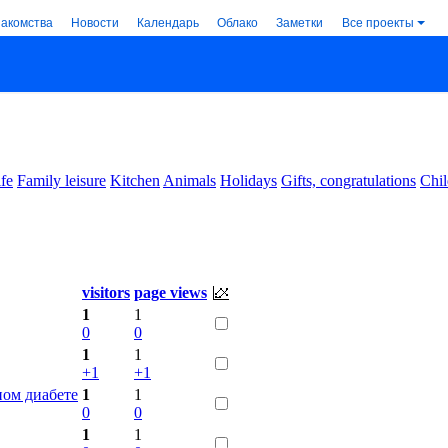
накомства
Новости
Календарь
Облако
Заметки
Все проекты
ife
Family leisure
Kitchen
Animals
Holidays
Gifts, congratulations
Chil
visitors
page views
1
1
0
0
1
1
+1
+1
ном диабете
1
1
0
0
1
1