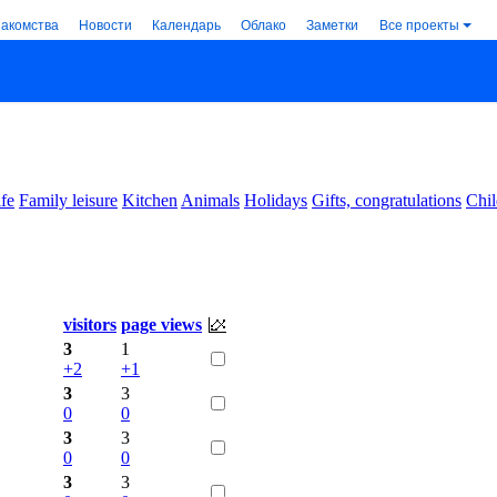
накомства
Новости
Календарь
Облако
Заметки
Все проекты
ife
Family leisure
Kitchen
Animals
Holidays
Gifts, congratulations
Chil
visitors
page views
3
1
+2
+1
3
3
0
0
3
3
0
0
3
3