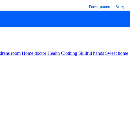
Регистрация
Вход
drens room
Home doctor
Health
Clothing
Skillful hands
Sweat home