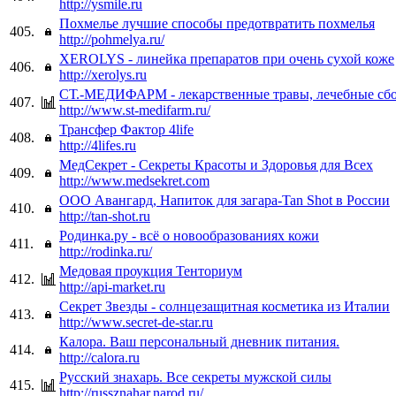
http://ysmile.ru
Похмелье лучшие способы предотвратить похмелья
405.
http://pohmelya.ru/
XEROLYS - линейка препаратов при очень сухой коже
406.
http://xerolys.ru
СТ.-МЕДИФАРМ - лекарственные травы, лечебные сбо
407.
http://www.st-medifarm.ru/
Трансфер Фактор 4life
408.
http://4lifes.ru
МедСекрет - Секреты Красоты и Здоровья для Всех
409.
http://www.medsekret.com
ООО Авангард, Напиток для загара-Tan Shot в России
410.
http://tan-shot.ru
Родинка.ру - всё о новообразованиях кожи
411.
http://rodinka.ru/
Медовая проукция Тенториум
412.
http://api-market.ru
Секрет Звезды - солнцезащитная косметика из Италии
413.
http://www.secret-de-star.ru
Калора. Ваш персональный дневник питания.
414.
http://calora.ru
Русский знахарь. Все секреты мужской силы
415.
http://russznahar.narod.ru/