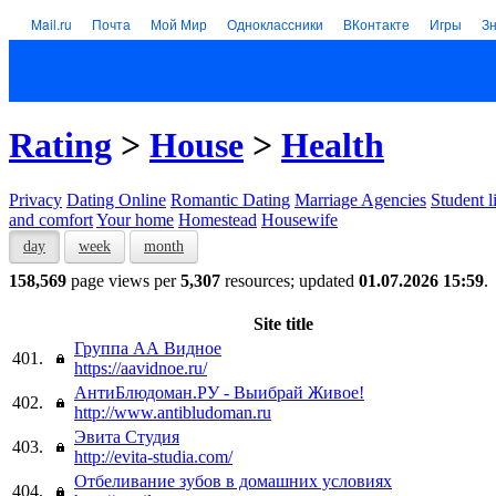
Mail.ru
Почта
Мой Мир
Одноклассники
ВКонтакте
Игры
З
Rating
>
House
>
Health
Privacy
Dating Online
Romantic Dating
Marriage Agencies
Student l
and comfort
Your home
Homestead
Housewife
day
week
month
158,569
page views per
5,307
resources; updated
01.07.2026 15:59
.
Site title
Группа АА Видное
401.
https://aavidnoe.ru/
АнтиБлюдоман.РУ - Выибрай Живое!
402.
http://www.antibludoman.ru
Эвита Студия
403.
http://evita-studia.com/
Отбеливание зубов в домашних условиях
404.