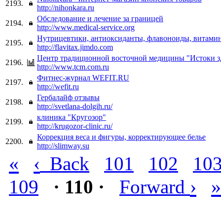
2193.
http://nihonkara.ru
Обследование и лечение за границей
2194.
http://www.medical-service.org
Нутрицевтики, антиоксиданты, флавоноиды, витам
2195.
http://flavitax.jimdo.com
Центр традиционной восточной медицины "Истоки з
2196.
http://www.tcm.com.ru
Фитнес-журнал WEFIT.RU
2197.
http://wefit.ru
Гербалайф отзывы
2198.
http://svetlana-dolgih.ru/
клиника "Кругозор"
2199.
http://krugozor-clinic.ru/
Коррекция веса и фигуры, корректирующее белье
2200.
http://slimway.su
«
‹
Back
101
102
10
›
»
109
· 110 ·
Forward