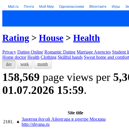
Mail.ru
Почта
Мой Мир
Одноклассники
ВКонтакте
Игры
З
Rating
>
House
>
Health
Privacy
Dating Online
Romantic Dating
Marriage Agencies
Student l
Home doctor
Health
Clothing
Skillful hands
Sweat home and comfor
day
week
month
158,569
page views per
5,3
01.07.2026 15:59
.
Site title
Занятия йогой Айенгара в центре Москвы
2181.
http://shvana.ru