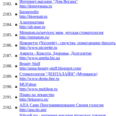
Интернет-магазин "Дом Вегана"
2182.
http://domvegana.ru
Биорепейр
2183.
http://biorepair.ru
Альтернатива
2184.
http://alt-mag.ru
Mrmstom.ru/services/ мрм, детская стоматология
2185.
http://mrmstom.ru/
Никоретте (Nicorette) - средства, помогающие бросить
2186.
http://www.nicorette.ru
Амрита - Красота, Здоровье, Долголетие
2187.
http://www.amrita.biz.ua
Beauty Stuff
2188.
http://anna-beauty-stuff.blogspot.com/
Стоматология "ДЕНТАЛАЙН" (Мурманск)
2189.
http://www.denta-line.ru
MUFshop
2190.
http://www.mufshop.ru
Право на лекарство
2191.
http://lekpravo.ru/
АПА Само Программирование Своим голосом
2192.
http://apa.do.am/
NihonKara - интернет-магазин японских товаров