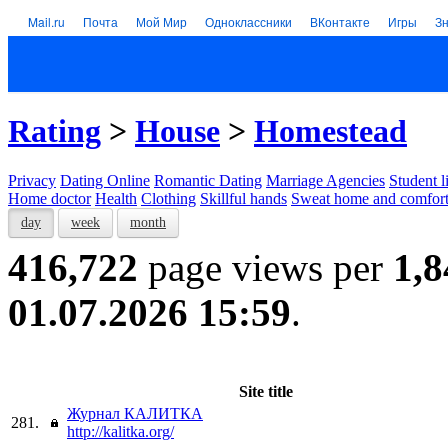
Mail.ru
Почта
Мой Мир
Одноклассники
ВКонтакте
Игры
З
Rating
>
House
>
Homestead
Privacy
Dating Online
Romantic Dating
Marriage Agencies
Student l
Home doctor
Health
Clothing
Skillful hands
Sweat home and comfor
day
week
month
416,722
page views per
1,8
01.07.2026 15:59
.
Site title
Журнал КАЛИТКА
281.
http://kalitka.org/