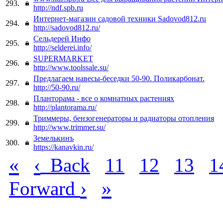
293.
http://ndf.spb.ru
Интернет-магазин садовой техники Sadovod812.ru
294.
http://sadovod812.ru/
Сельдерей Инфо
295.
http://selderei.info/
SUPERMARKET
296.
http://www.toolssale.su/
Предлагаем навесы-беседки 50-90. Поликарбонат.
297.
http://50-90.ru/
Планторама - все о комнатных растениях
298.
http://plantorama.ru/
Триммеры, бензогенераторы и радиаторы отопления
299.
http://www.trimmer.su/
Земелькинъ
300.
https://kanavkin.ru/
«
‹
Back
11
12
13
1
›
»
Forward