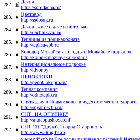
Дачник
282.
https://spb-dacha.ru/
Цветовод
283.
http://ssdosug.ru
Дачник - все о даче и не только
284.
http://dachnik.vn.ua/
Теплицы из поликарбоната
285.
http://teplica-spb.ru
Колодец Можайск - колодцы в Можайске под ключ
286.
http://kolodecmozhaysk.narod.ru/
Интернациональное подворье
287.
http://idvor.by
ПЕНОБЛОКИ
288.
http://penobloki-pro.ru/
Теплая компания
289.
http://odnoteplo.ru
Снять дачу в Подмосковье в чудесном месте недорого.
290.
http://snyat-dachu.ru/
СНТ "НА ОПУШКЕ"
291.
http://sntnaopushke.co.nf
СНТ СН "Дружба" город Ставрополь
292.
http://www.drug-ba.ru
www.ndf.spb.ru Все для выращивания растений Интерн