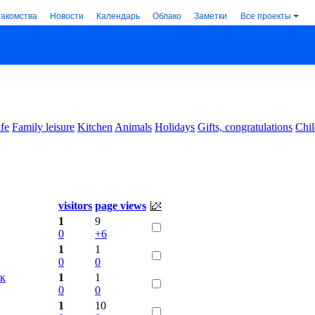
накомства
Новости
Календарь
Облако
Заметки
Все проекты
ife
Family leisure
Kitchen
Animals
Holidays
Gifts, congratulations
Chil
visitors
page views
1
9
0
+6
1
1
0
0
ек
1
1
0
0
1
10