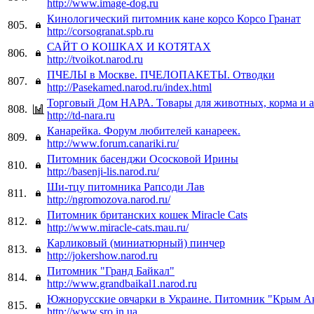
http://www.image-dog.ru
Кинологический питомник кане корсо Корсо Гранат
805.
http://corsogranat.spb.ru
САЙТ О КОШКАХ И КОТЯТАХ
806.
http://tvoikot.narod.ru
ПЧЕЛЫ в Москве. ПЧЕЛОПАКЕТЫ. Отводки
807.
http://Pasekamed.narod.ru/index.html
Торговый Дом НАРА. Товары для животных, корма и 
808.
http://td-nara.ru
Канарейка. Форум любителей канареек.
809.
http://www.forum.canariki.ru/
Питомник басенджи Ососковой Ирины
810.
http://basenji-lis.narod.ru/
Ши-тцу питомника Рапсоди Лав
811.
http://ngromozova.narod.ru/
Питомник британских кошек Miracle Cats
812.
http://www.miracle-cats.mau.ru/
Карликовый (миниатюрный) пинчер
813.
http://jokershow.narod.ru
Питомник "Гранд Байкал"
814.
http://www.grandbaikal1.narod.ru
Южнорусские овчарки в Украине. Питомник "Крым А
815.
http://www.sro.in.ua