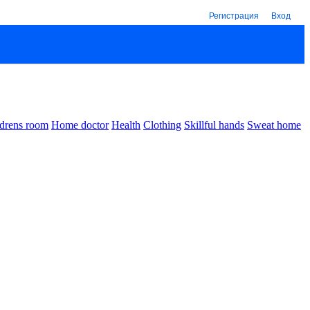
Регистрация
Вход
drens room
Home doctor
Health
Clothing
Skillful hands
Sweat home