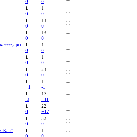
0
0
1
1
0
0
1
13
0
0
1
13
0
0
аксессуары
1
1
0
0
1
1
0
0
1
23
0
0
1
1
+1
-1
1
17
-3
+11
1
22
0
+17
1
32
0
0
к-Кая"
1
1
0
0