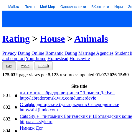
Mail.ru
Почта
Мой Мир
Одноклассники
ВКонтакте
Игры
З
Rating
>
House
>
Animals
Privacy
Dating Online
Romantic Dating
Marriage Agencies
Student l
and comfort
Your home
Homestead
Housewife
day
week
month
175,032
page views per
5,123
resources; updated
01.07.2026 15:59
.
Site title
питомник лабрадор ретривер "Люмиер Де Ви"
801.
http://labradoromsk.wix.com/lumierdevie
Стаффордширские бультерьеры в Северодвинске
802.
http://stbt.jimdo.com
Cats Style - питомник Британских и Шотландских кош
803.
http://cats-style.ru
Имидж Дог
804.