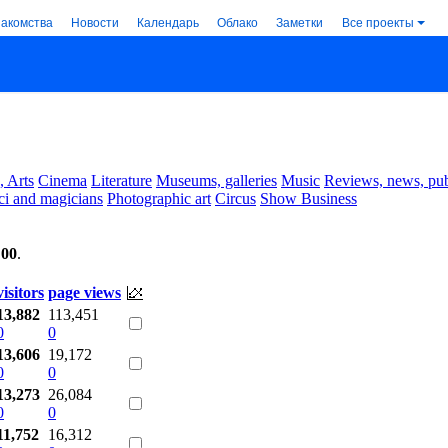
накомства
Новости
Календарь
Облако
Заметки
Все проекты
, Arts
Cinema
Literature
Museums, galleries
Music
Reviews, news, pub
ci and magicians
Photographic art
Circus
Show Business
:00
.
visitors
page views
13,882
113,451
0
0
13,606
19,172
0
0
13,273
26,084
0
0
11,752
16,312