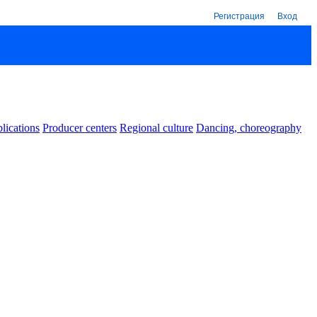
Регистрация
Вход
lications
Producer centers
Regional culture
Dancing, choreography