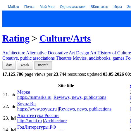
Mail.ru
Почта
Мой Мир
Одноклассники
ВКонтакте
Игры
З
Rating
>
Culture/Arts
Architecture
Alternative
Decorative Art
Design
Art
History of Culture
Creative, public associations
Theatres
Movies, audiobooks, games
Fo
day
week
month
17,125,786
page views per
23,744
resources; updated
03.05.2026 00
Site title
Марка
21.
https://rusmarka.ru
|
Reviews, news, publications
Soyuz.Ru
22.
https://www.soyuz.ru
|
Reviews, news, publications
Архитектура России
23.
http://archi.ru
|
Architecture
ГодЛитературы.РФ
24.