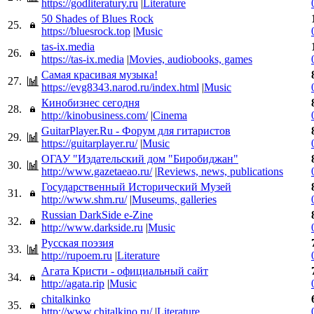
https://godliteratury.ru
|
Literature
50 Shades of Blues Rock
25.
https://bluesrock.top
|
Music
tas-ix.media
26.
https://tas-ix.media
|
Movies, audiobooks, games
Самая красивая музыка!
27.
https://evg8343.narod.ru/index.html
|
Music
Кинобизнес сегодня
28.
http://kinobusiness.com/
|
Cinema
GuitarPlayer.Ru - Форум для гитаристов
29.
https://guitarplayer.ru/
|
Music
ОГАУ "Издательский дом "Биробиджан"
30.
http://www.gazetaeao.ru/
|
Reviews, news, publications
Государственный Исторический Музей
31.
http://www.shm.ru/
|
Museums, galleries
Russian DarkSide e-Zine
32.
http://www.darkside.ru
|
Music
Русская поэзия
33.
http://rupoem.ru
|
Literature
Агата Кристи - официальный сайт
34.
http://agata.rip
|
Music
chitalkinko
35.
http://www.chitalkino.ru/
|
Literature