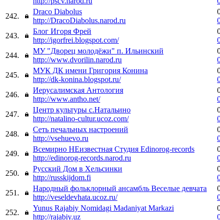
http://pscv.narod.ru
Draco Diabolus
242.
http://DracoDiabolus.narod.ru
Блог Игоря Фрей
243.
http://igorfrei.blogspot.com/
МУ "Дворец молодёжи" п. Ильинский
244.
http://www.dvorilin.narod.ru
МУК ДК имени Григория Конина
245.
http://dk-konina.blogspot.ru/
Иерусалимская Антология
246.
http://www.antho.net/
Центр культуры с.Натальино
247.
http://natalino-cultur.ucoz.com/
Сеть печальных настроений
248.
http://vsehuevo.ru
Всемирно НЕизвестная Студия Edinorog-records
249.
http://edinorog-records.narod.ru
Русский Дом в Хельсинки
250.
http://russkijdom.fi
Народный фольклорный ансамбль Веселые девчата
251.
http://veseldevhata.ucoz.ru/
Yunus Rajabiy Nomidagi Madaniyat Markazi
252.
http://rajabiy.uz