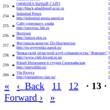
ОФИЦИАЛЬНЫЙ САЙТ
253.
http://black-abaddons0.ucoz.ru
Industrial Penza
254.
http://industrial-penza.narod.ru
Cайт одинокого эльфа
255.
http://ranveras.3dn.ru
Интизор
256.
http://intizor.okis.ru
Фестиваль-конкурс По-Нытвенски
257.
http://po-nytvensku.narod.ru/
Черкасский областной клуб собаководства "Фаворит"
258.
http://www.club-favorit.ru.gg
Юрий Непахарев и студия Синевафильм
259.
http://sinevafilm.ru/
Vip Радуга
260.
http://viprainbow.clan.su/
«
‹
Back
11
12
· 13 ·
›
»
Forward