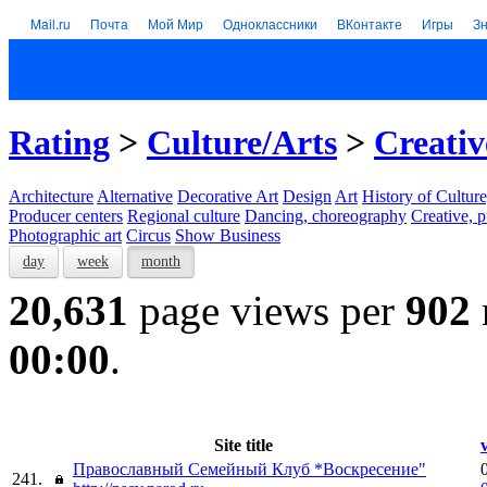
Mail.ru
Почта
Мой Мир
Одноклассники
ВКонтакте
Игры
З
Rating
>
Culture/Arts
>
Creativ
Architecture
Alternative
Decorative Art
Design
Art
History of Culture
Producer centers
Regional culture
Dancing, choreography
Creative, p
Photographic art
Circus
Show Business
day
week
month
20,631
page views per
902
00:00
.
Site title
v
Православный Семейный Клуб *Воскресение"
241.