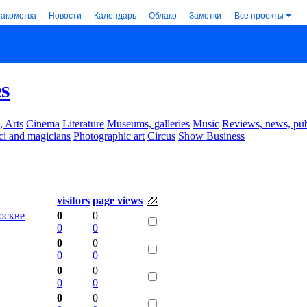
накомства
Новости
Календарь
Облако
Заметки
Все проекты
s
, Arts
Cinema
Literature
Museums, galleries
Music
Reviews, news, pub
ci and magicians
Photographic art
Circus
Show Business
visitors
page views
оскве
0
0
0
0
0
0
0
0
0
0
0
0
0
0