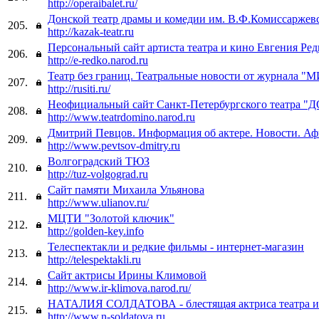
http://operaibalet.ru/
Донской театр драмы и комедии им. В.Ф.Комиссаржев
205.
http://kazak-teatr.ru
Персональный сайт артиста театра и кино Евгения Ред
206.
http://e-redko.narod.ru
Театр без границ. Театральные новости от журнала
207.
http://rusiti.ru/
Неофициальный сайт Санкт-Петербургского театра
208.
http://www.teatrdomino.narod.ru
Дмитрий Певцов. Информация об актере. Новости. А
209.
http://www.pevtsov-dmitry.ru
Волгоградский ТЮЗ
210.
http://tuz-volgograd.ru
Сайт памяти Михаила Ульянова
211.
http://www.ulianov.ru/
МЦТИ "Золотой ключик"
212.
http://golden-key.info
Телеспектакли и редкие фильмы - интернет-магазин
213.
http://telespektakli.ru
Сайт актрисы Ирины Климовой
214.
http://www.ir-klimova.narod.ru/
НАТАЛИЯ СОЛДАТОВА - блестящая актриса театра и
215.
http://www.n-soldatova.ru