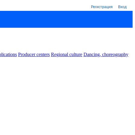
Регистрация
Вход
lications
Producer centers
Regional culture
Dancing, choreography