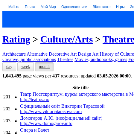
Mail.ru
Почта
Мой Мир
Одноклассники
ВКонтакте
Игры
З
Rating
>
Culture/Arts
>
Theatre
Architecture
Alternative
Decorative Art
Design
Art
History of Culture
Creative, public associations
Theatres
Movies, audiobooks, games
Fo
day
week
month
1,043,495
page views per
437
resources; updated
03.05.2026 00:00
.
Site title
Театр Постскриптум, курсы актерского мастерства в М
201.
http://teatrps.ru/
Официальный сайт Виктории Тарасовой
202.
http://www.viktoriatarasova.com
Домогаров А.Ю. (неофициальный сайт)
203.
http://www.domogarov.info
Опера и Балет
204.