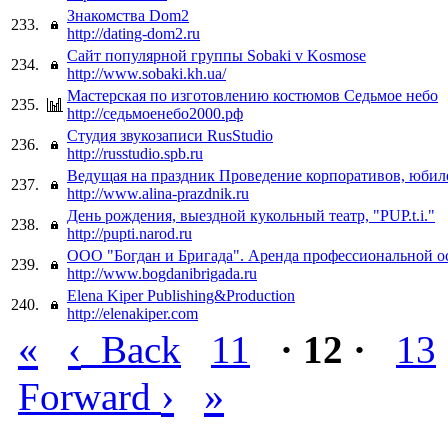
Знакомства Dom2
233.
http://dating-dom2.ru
Сайт популярной группы Sobaki v Kosmose
234.
http://www.sobaki.kh.ua/
Мастерская по изготовлению костюмов Седьмое небо
235.
http://седьмоенебо2000.рф
Студия звукозаписи RusStudio
236.
http://russtudio.spb.ru
Ведущая на праздник Проведение корпоративов, юбиле
237.
http://www.alina-prazdnik.ru
День рождения, выездной кукольный театр, "PUP.t.i."
238.
http://pupti.narod.ru
ООО "Богдан и Бригада". Аренда профессиональной о
239.
http://www.bogdanibrigada.ru
Elena Kiper Publishing&Production
240.
http://elenakiper.com
«
‹
Back
11
· 12 ·
13
›
»
Forward