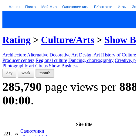
Mail.ru
Почта
Мой Мир
Одноклассники
ВКонтакте
Игры
З
Rating
>
Culture/Arts
>
Show B
Architecture
Alternative
Decorative Art
Design
Art
History of Culture
Producer centers
Regional culture
Dancing, choreography
Creative, p
Photographic art
Circus
Show Business
day
week
month
285,790
page views per
88
00:00
.
Site title
Салютчики
221.