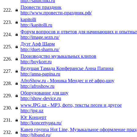
http://salutchiki.ru
Провести праздник
222.
http://www.провести-праздник.рф/
kapitolli
223.
http://kapitolli.ru
Форум вопросов и ответов для начинающих и опытн
224.
http://image.sezn.ru/
Дуэт Арф Шарм
225.
http://duet-sharm.ru/
Производство музыкальных клипов
226.
http://boykorr.ru
Ведущая Тамада Конферансье Анна Папина
227.
http://anna-papina.ru
AfroShow.ru - Моника Мендес и её афро-шоу
228.
http://afroshow.ru
Оборудование для шоу
229.
http://show-device.ru
www.JPG.uz - MP3, фото, тексты песен и другое
230.
http://jpg.uz
Юг Концерт
231.
http://koncertyuga.ru/
Кавер группа Hot Line, Музыкальное оформление праз
232.
http://hlband.ru/