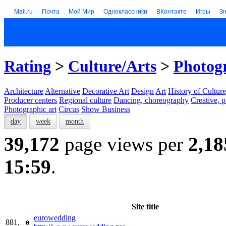
Mail.ru
Почта
Мой Мир
Одноклассники
ВКонтакте
Игры
З
Rating
>
Culture/Arts
>
Photogr
Architecture
Alternative
Decorative Art
Design
Art
History of Culture
Producer centers
Regional culture
Dancing, choreography
Creative, p
Photographic art
Circus
Show Business
day
week
month
39,172
page views per
2,18
15:59
.
Site title
eurowedding
881.