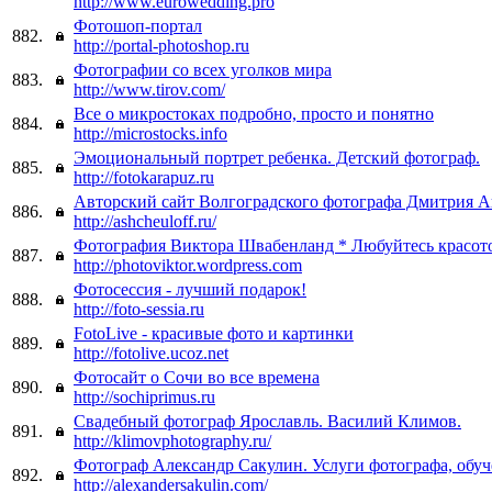
http://www.eurowedding.pro
Фотошоп-портал
882.
http://portal-photoshop.ru
Фотографии со всех уголков мира
883.
http://www.tirov.com/
Все о микростоках подробно, просто и понятно
884.
http://microstocks.info
Эмоциональный портрет ребенка. Детский фотограф.
885.
http://fotokarapuz.ru
Авторский сайт Волгоградского фотографа Дмитрия 
886.
http://ashcheuloff.ru/
Фотография Виктора Швабенланд * Любуйтесь красот
887.
http://photoviktor.wordpress.com
Фотосессия - лучший подарок!
888.
http://foto-sessia.ru
FotoLive - красивые фото и картинки
889.
http://fotolive.ucoz.net
Фотосайт о Сочи во все времена
890.
http://sochiprimus.ru
Свадебный фотограф Ярославль. Василий Климов.
891.
http://klimovphotography.ru/
Фотограф Александр Сакулин. Услуги фотографа, обу
892.
http://alexandersakulin.com/