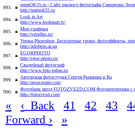
snimOK55.ru - Сайт омского фотографа Смирнова Лео
893.
http://snimok55.ru
Look in Art
894.
http://www.lookinart.tv/
Мир графики
895.
http://vgrafike.ru/
Уроки Photoshop, Бесплатные уроки, фотоэффекты, пр
896.
http://adobeps.at.ua
EGORPHOTO
897.
http://egor-photo.ru/
Свадебный фотограф
898.
http://www.foto-ruban.ru
Авторская фотостудия Сергея Рыжкова и Ко
899.
http://areacreativ.com
Фотобанк звезд FOTOZVEZD.COM Фоторепортажи с 
900.
http://fotozvezd.com/
«
‹
Back
41
42
43
4
›
»
Forward